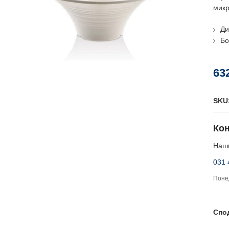
микр
Ди
Бо
63
SKU
Кон
Наши
031 
Понед
Спо