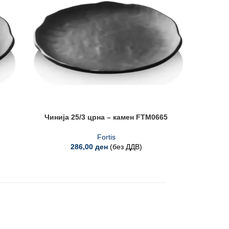
Чинија 25/3 црна – камен FTM0665
Даска 
Fortis
286,00
ден
(без ДДВ)