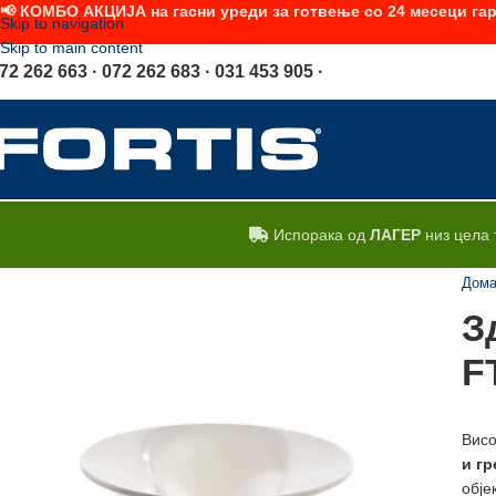
📢 КОМБО АКЦИЈА на гасни уреди за готвење со 24 месеци гар
Skip to navigation
Skip to main content
72 262 663 · 072 262 683 · 031 453 905 ·
Испорака од
ЛАГЕР
низ цела 
Дом
З
F
Висо
и
гр
обје