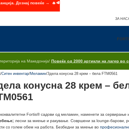
анција. Дознај повеќе → 🔥🥩
ЗА НАС
FORT
територија на Македонија!
Повеќе од 2000 артикли на лагер во 
а
Ситен инвентар
Меламин
Здела конусна 28 крем – бела FTM0561
дела конусна 28 крем – бе
TM0561
коквалитетни Fortis® садови од меламин, наменети за сервирање 
ебење;
лесни за миење и ракување. Совршени за lounge-барови, ре
кти со голем обем на работа. Безбедни за миење во
професионални