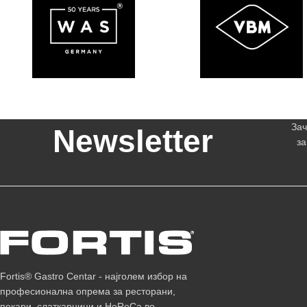
Зач
Newsletter
за
Fortis® Gastro Centar - најголем избор на
професионална опрема за ресторани,
пекари, слаткарници и HoReCa во