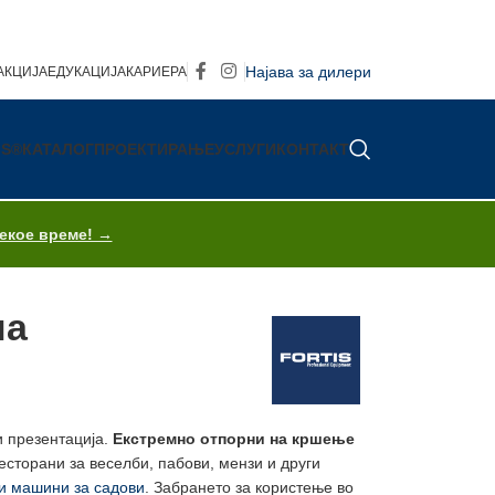
Најава за дилери
АКЦИЈА
ЕДУКАЦИЈА
КАРИЕРА
IS®
КАТАЛОГ
ПРОЕКТИРАЊЕ
УСЛУГИ
КОНТАКТ
секое време! →
ла
и презентација.
Екстремно отпорни на кршење
сторани за веселби, пабови, мензи и други
 машини за садови
. Забрането за користење во