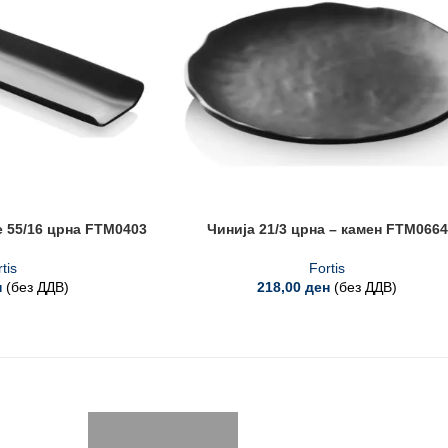
 55/16 црна FTM0403
Чинија 21/3 црна – камен FTM0664
tis
Fortis
н
(без ДДВ)
218,00
ден
(без ДДВ)