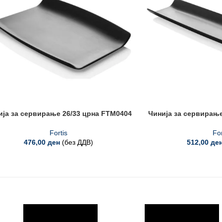
ија за сервирање 26/33 црна FTM0404
Чинија за сервирање
Fortis
For
476,00
ден
(без ДДВ)
512,00
де