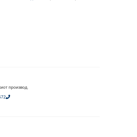
киот производ.
672