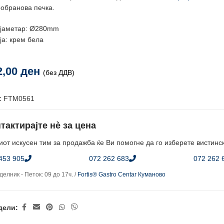
обранова печка.
јаметар: Ø280mm
ја: крем бела
2,00
ден
(без ДДВ)
:
FTM0561
тактирајте нè за цена
от искусен тим за продажба ќе Ви помогне да го изберете вистинс
453 905
072 262 683
072 262 
елник - Петок: 09 до 17ч. /
Fortis® Gastro Centar Куманово
дели: