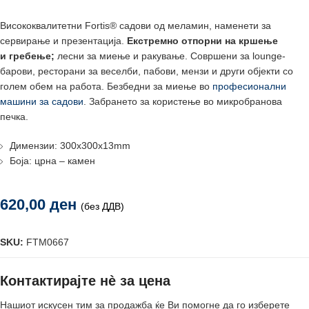
Висококвалитетни Fortis® садови од меламин, наменети за
сервирање и презентација.
Екстремно отпорни на кршење
и
гребење;
лесни за миење и ракување. Совршени за lounge-
барови, ресторани за веселби, пабови, мензи и други објекти со
голем обем на работа. Безбедни за миење во
професионални
машини за садови
. Забрането за користење во микробранова
печка.
Димензии: 300х300x13mm
Боја: црна – камен
620,00
ден
(без ДДВ)
SKU:
FTM0667
Контактирајте нè за цена
Нашиот искусен тим за продажба ќе Ви помогне да го изберете