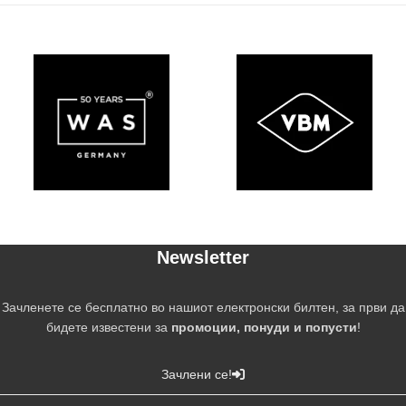
Newsletter
Зачленете се бесплатно во нашиот електронски билтен, за први да
бидете известени за
промоции, понуди и попусти
!
Зачлени се!