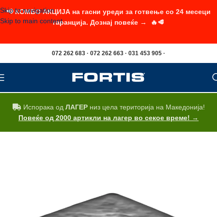
Skip to navigation
📢 КОМБО АКЦИЈА на гасни уреди за готвење со 24 месеци
Skip to main content
гаранција. Дознај повеќе → 🔥🥩
072 262 683 · 072 262 663 · 031 453 905 ·
Испорака од
ЛАГЕР
низ цела територија на Македонија!
Повеќе од 2000 артикли на лагер во секое време! →