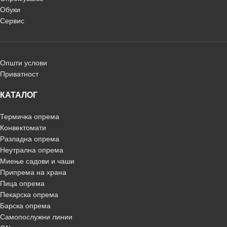
Обуки
Сервис
Општи услови
Приватност
КАТАЛОГ
Термичка опрема
Конвектомати
Разладна опрема
Неутрална опрема
Миење садови и чаши
Припрема на храна
Пица опрема
Пекарска опрема
Барска опрема
Самопослужни линии