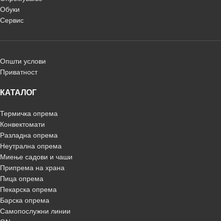
Обуки
Сервис
Општи услови
Приватност
КАТАЛОГ
Термичка опрема
Конвектомати
Разладна опрема
Неутрална опрема
Миење садови и чаши
Припрема на храна
Пица опрема
Пекарска опрема
Барска опрема
Самопослужни линии