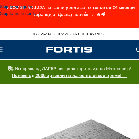
Skip to navigation
📢 КОМБО АКЦИЈА на гасни уреди за готвење со 24 месеци
Skip to main content
гаранција. Дознај повеќе → 🔥🥩
072 262 683 · 072 262 663 · 031 453 905 ·
Испорака од
ЛАГЕР
низ цела територија на Македонија!
Повеќе од 2000 артикли на лагер во секое време! →