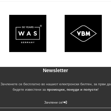
Newsletter
Зачленете се бесплатно во нашиот електронски билтен, за први да
бидете известени за
промоции, понуди и попусти
!
Зачлени се!