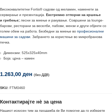
Висококвалитетни Fortis® садови од меламин, наменети за
сервирање и презентација.
Екстремно отпорни на кршење
и
гребење;
лесни за миење и ракување. Совршени за lounge-
барови, ресторани за веселби, пабови, мензи и други објекти со
голем обем на работа. Безбедни за миење во
професионални
машини за садови
. Забрането за користење во микробранова
печка.
Димензии: 525х325x40mm
Боја: црна – камен
1.263,00
ден
(без ДДВ)
SKU:
FTM0460
Контактирајте нè за цена
Нашиот искусен тим за продажба ќе Ви помогне да го изберете