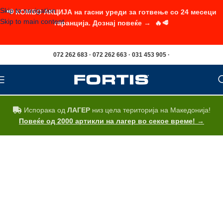
Skip to navigation
📢 КОМБО АКЦИЈА на гасни уреди за готвење со 24 месеци
Skip to main content
гаранција. Дознај повеќе → 🔥🥩
072 262 683 · 072 262 663 · 031 453 905 ·
Испорака од
ЛАГЕР
низ цела територија на Македонија!
Повеќе од 2000 артикли на лагер во секое време! →