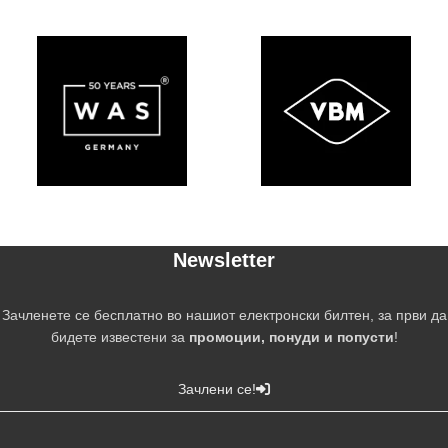
Newsletter
Зачленете се бесплатно во нашиот електронски билтен, за први да
бидете известени за
промоции, понуди и попусти
!
Зачлени се!