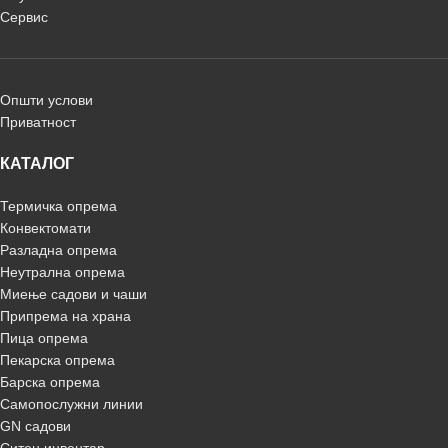
Сервис
Општи услови
Приватност
КАТАЛОГ
Термичка опрема
Конвектомати
Разладна опрема
Неутрална опрема
Миење садови и чаши
Припрема на храна
Пица опрема
Пекарска опрема
Барска опрема
Самопослужни линии
GN садови