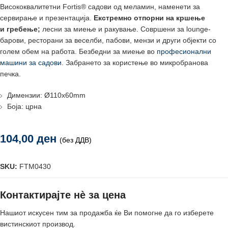
Висококвалитетни Fortis® садови од меламин, наменети за
сервирање и презентација.
Екстремно отпорни на кршење
и
гребење;
лесни за миење и ракување. Совршени за lounge-
барови, ресторани за веселби, пабови, мензи и други објекти со
голем обем на работа. Безбедни за миење во
професионални
машини за садови
. Забрането за користење во микробранова
печка.
Димензии: Ø110х60mm
Боја: црна
104,00
ден
(без ДДВ)
SKU:
FTM0430
Контактирајте нè за цена
Нашиот искусен тим за продажба ќе Ви помогне да го изберете
вистинскиот производ.