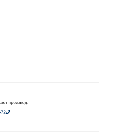
киот производ.
672