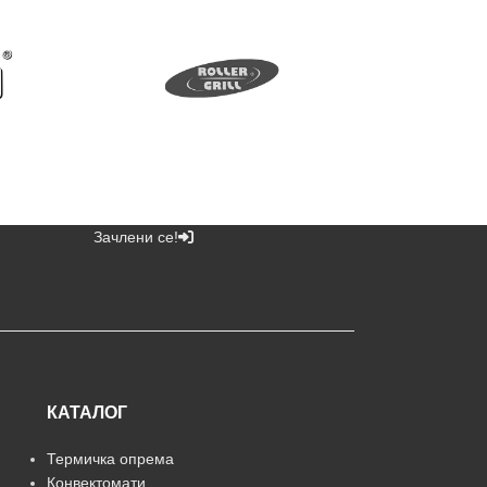
Зачлени се!
КАТАЛОГ
Термичка опрема
Конвектомати