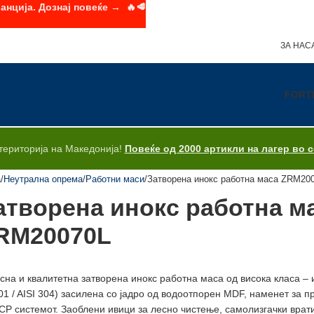
анција. Дознај повеќе → 🔥🥩
ЗА НАС
FORT
територија на Македонија!
Повеќе од 2000 артикли на лагер во 
а
Неутрална опрема
Работни маси
Затворена инокс работна маса ZRM20
атворена инокс работна м
RM20070L
снa и квалитетнa затворенa инокс работнa масa од висока класа – 
01 / AISI 304) засиленa со јадро од водоотпорен MDF, наменет за 
P системот. Заоблени ивици за лесно чистење, самолизгачки врат