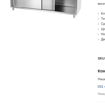
виси
Кл
Ти
Ср
Цо
Но
Ди
SKU
Кон
Наши
031 
Понед