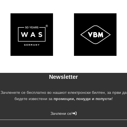
Newsletter
Зачленете се бесплатно во нашиот електронски билтен, за први да
бидете известени за
промоции, понуди и попусти
!
Зачлени се!