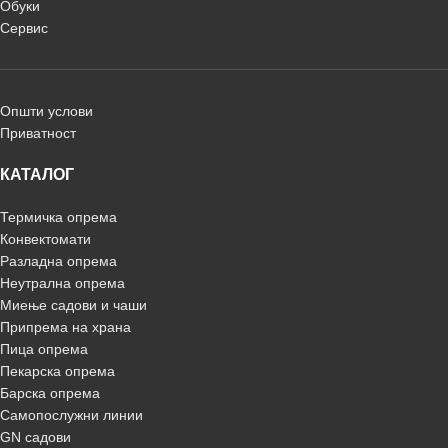
Обуки
Сервис
Општи услови
Приватност
КАТАЛОГ
Термичка опрема
Конвектомати
Разладна опрема
Неутрална опрема
Миење садови и чаши
Припрема на храна
Пица опрема
Пекарска опрема
Барска опрема
Самопослужни линии
GN садови