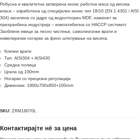
Робуснa и квалитетнa затворенa инокс работнa масa од висока
класа – изработенa од специјален инокс тип 18/10 (EN 1.4301 / AISI
304) засиленa со јадро од водоотпорен MDF, наменет за
прехранбена индустрија – компатибилнa со HACCP системот.
Заоблени ивици за лесно чистење, самолизгачки врати и
нивелирачки ногарки за фино штелување на висина.
Клизни врати
Тип: AISI304 + AISI430
Средна полица
Цокла од 100mm
Ногарки со прецизна регулација
Димензии: 1800x700x850+100mm
SKU:
ZRM18070L
Контактирајте нè за цена