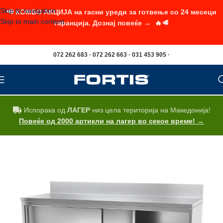
Skip to navigation
📢 КОМБО АКЦИЈА на гасни уреди за готвење со 24 месеци
Skip to main content
гаранција. Дознај повеќе → 🔥🥩
072 262 683 · 072 262 663 · 031 453 905 ·
Испорака од
ЛАГЕР
низ цела територија на Македонија!
Повеќе од 2000 артикли на лагер во секое време! →