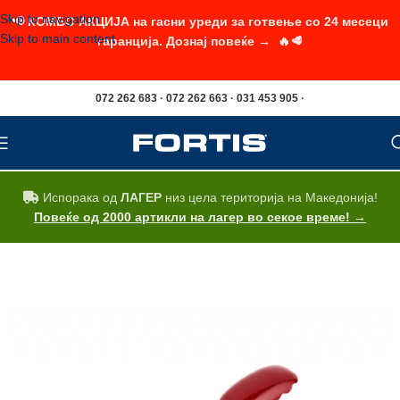
Skip to navigation
📢 КОМБО АКЦИЈА на гасни уреди за готвење со 24 месеци
Skip to main content
гаранција. Дознај повеќе → 🔥🥩
072 262 683 · 072 262 663 · 031 453 905 ·
Испорака од
ЛАГЕР
низ цела територија на Македонија!
Повеќе од 2000 артикли на лагер во секое време! →