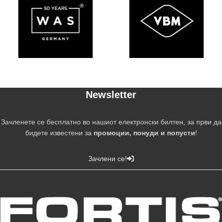
Newsletter
Зачленете се бесплатно во нашиот електронски билтен, за први да
бидете известени за
промоции, понуди и попусти
!
Зачлени се!