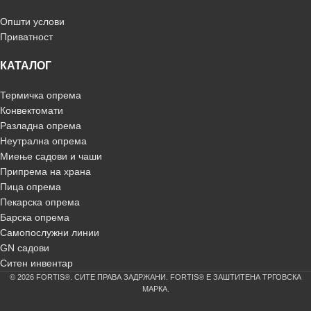
Општи услови
Приватност
КАТАЛОГ
Термичка опрема
Конвектомати
Разладна опрема
Неутрална опрема
Миење садови и чаши
Припрема на храна
Пица опрема
Пекарска опрема
Барска опрема
Самопослужни линии
GN садови
Ситен инвентар
© 2026 FORTIS®. СИТЕ ПРАВА ЗАДРЖАНИ. FORTIS® Е ЗАШТИТЕНА ТРГОВСКА
МАРКА.