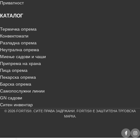
Приватност
КАТАЛОГ
Термичка опрема
Конвектомати
Разладна опрема
Неутрална опрема
Миење садови и чаши
Припрема на храна
Пица опрема
Пекарска опрема
Барска опрема
Самопослужни линии
GN садови
Ситен инвентар
© 2026 FORTIS®. СИТЕ ПРАВА ЗАДРЖАНИ. FORTIS® Е ЗАШТИТЕНА ТРГОВСКА
МАРКА.