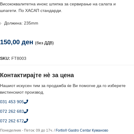
Висококвалитетна инокс штипка за сервирање на салата и
шпагети. По ХАСАП стандарди.
Должина: 235mm
150,00
ден
(без ДДВ)
SKU:
FT8003
Контактирајте нè за цена
Нашиот искусен тим за продажба ќе Ви помогне да го изберете
вистинскиот производ.
031 453 905
072 262 683
072 262 672
Понеделник - Петок: 09 до 17ч. /
Fortis® Gastro Centar Куманово