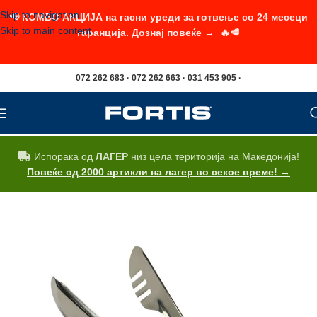
Skip to navigation
📢 КОМБО АКЦИЈА на гасни уреди за готвење со 24 месеци
Skip to main content
гаранција. Дознај повеќе → 🔥🥩
072 262 683 · 072 262 663 · 031 453 905 ·
Испорака од
ЛАГЕР
низ цела територија на Македонија!
Повеќе од 2000 артикли на лагер во секое време! →