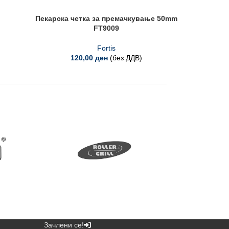
Пекарска четка за премачкување 50mm
Реш
FT9009
Fortis
120,00
ден
(без ДДВ)
Зачлени се!