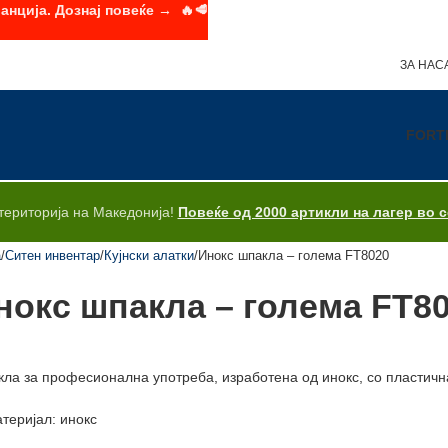
анција. Дознај повеќе → 🔥🥩
ЗА НАС
FORT
територија на Македонија!
Повеќе од 2000 артикли на лагер во 
а
Ситен инвентар
Кујнски алатки
Инокс шпакла – голема FT8020
нокс шпакла – голема FT8
ла за професионална употреба, изработена од инокс, со пластичн
теријал: инокс