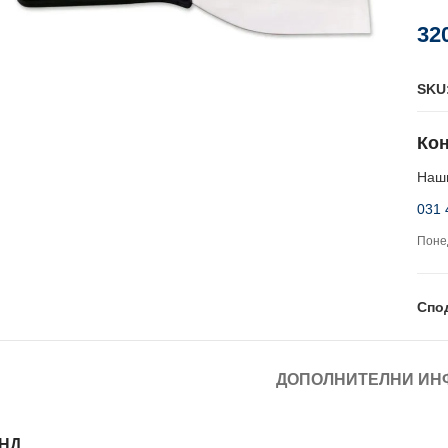
32
SKU
Кон
Наши
031 
Понед
Спо
ДОПОЛНИТЕЛНИ ИН
НД