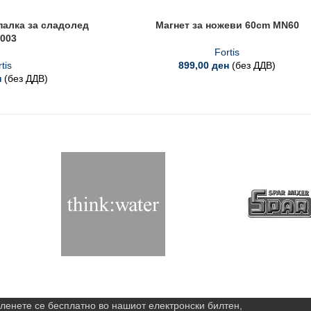
алка за сладолед
Магнет за ножеви 60cm MN60
003
Fortis
tis
899,00
ден
(без ДДВ)
н
(без ДДВ)
ленете се бесплатно во нашиот електронски билтен,