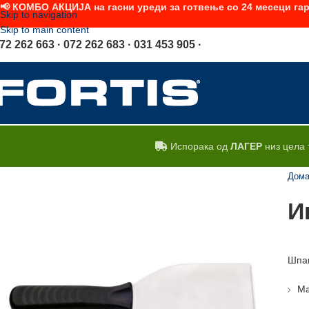
📢 КОМБО АКЦИЈА на гасни уреди за готвење со 24 месеци гар
Skip to navigation
Skip to main content
72 262 663 · 072 262 683 · 031 453 905 ·
Испорака од
ЛАГЕР
низ цела 
Дом
И
Шпак
Ма