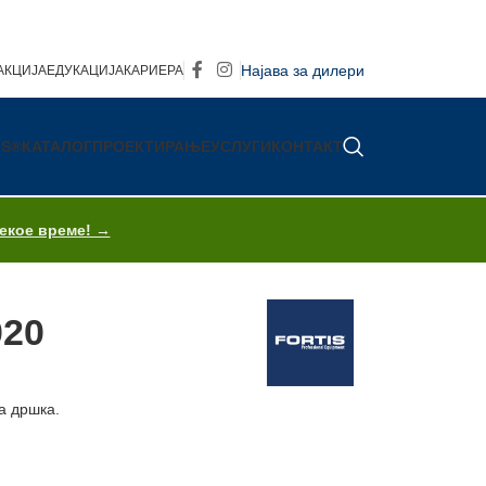
Најава за дилери
АКЦИЈА
ЕДУКАЦИЈА
КАРИЕРА
IS®
КАТАЛОГ
ПРОЕКТИРАЊЕ
УСЛУГИ
КОНТАКТ
секое време! →
020
а дршка.