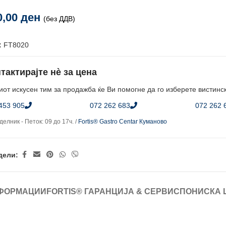
0,00
ден
(без ДДВ)
:
FT8020
тактирајте нè за цена
от искусен тим за продажба ќе Ви помогне да го изберете вистинс
453 905
072 262 683
072 262 
елник - Петок: 09 до 17ч. /
Fortis® Gastro Centar Куманово
дели:
ФОРМАЦИИ
FORTIS® ГАРАНЦИЈА & СЕРВИС
ПОНИСКА 