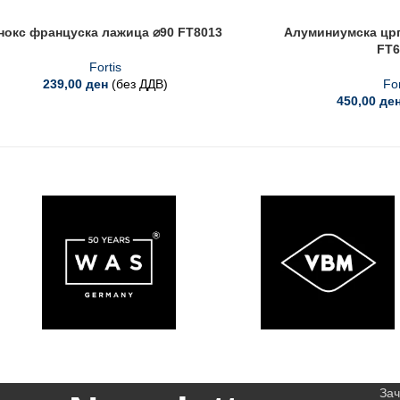
нокс француска лажица ⌀90 FT8013
Алуминиумска црп
FT6
Fortis
239,00
ден
(без ДДВ)
For
450,00
де
Зач