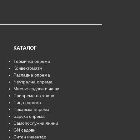
КАТАЛОГ
Термичка опрема
Конвектомати
Разладна опрема
Неутрална опрема
Миење садови и чаши
Припрема на храна
Пица опрема
Пекарска опрема
Барска опрема
Самопослужни линии
GN садови
Ситен инвентар