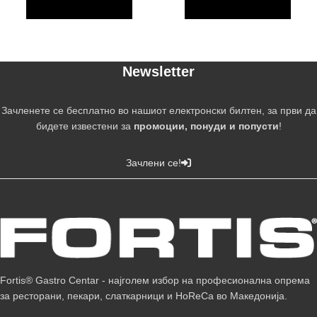
Newsletter
Зачленете се бесплатно во нашиот електронски билтен, за први да
бидете известени за
промоции, понуди и попусти
!
Зачлени се!
Fortis® Gastro Centar - најголем избор на професионална опрема
за ресторани, пекари, слаткарници и HoReCa во Македонија.