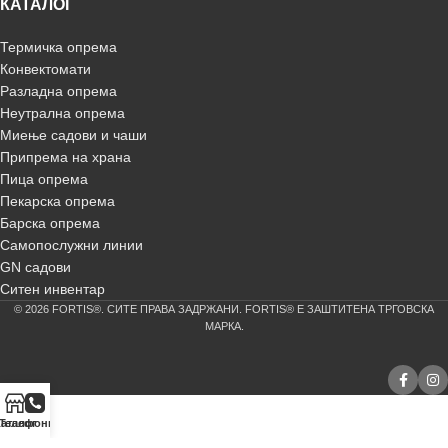
КАТАЛОГ
Термичка опрема
Конвектомати
Разладна опрема
Неутрална опрема
Миење садови и чаши
Припрема на храна
Пица опрема
Пекарска опрема
Барска опрема
Самопослужни линии
GN садови
Ситен инвентар
© 2026 FORTIS®. СИТЕ ПРАВА ЗАДРЖАНИ. FORTIS® Е ЗАШТИТЕНА ТРГОВСКА
МАРКА.
аталог
Телефонирај