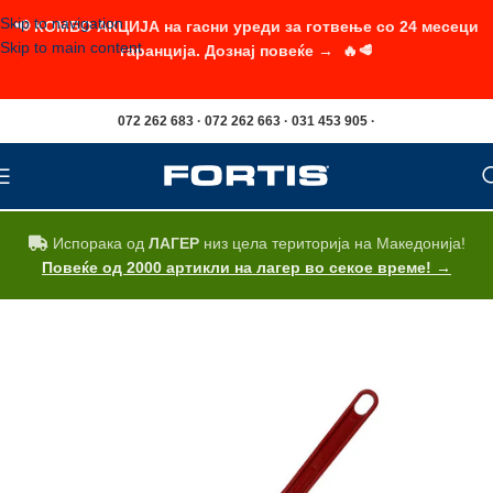
Skip to navigation
📢 КОМБО АКЦИЈА на гасни уреди за готвење со 24 месеци
Skip to main content
гаранција. Дознај повеќе → 🔥🥩
072 262 683 · 072 262 663 · 031 453 905 ·
Испорака од
ЛАГЕР
низ цела територија на Македонија!
Повеќе од 2000 артикли на лагер во секое време! →