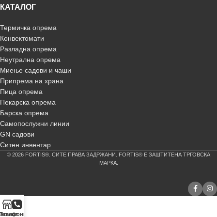
КАТАЛОГ
Термичка опрема
Конвектомати
Разладна опрема
Неутрална опрема
Миење садови и чаши
Припрема на храна
Пица опрема
Пекарска опрема
Барска опрема
Самопослужни линии
GN садови
Ситен инвентар
© 2026 FORTIS®. СИТЕ ПРАВА ЗАДРЖАНИ. FORTIS® Е ЗАШТИТЕНА ТРГОВСКА
МАРКА.
аталог
Телефонирај