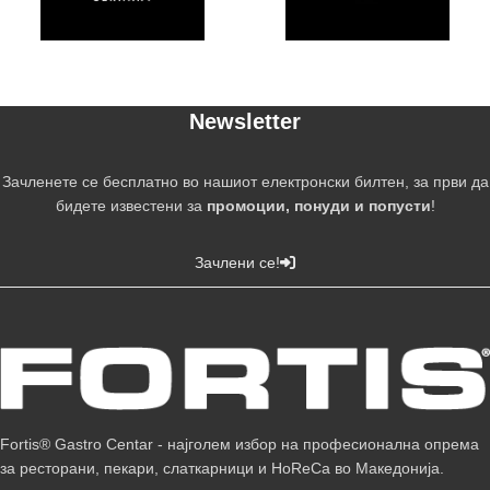
Newsletter
Зачленете се бесплатно во нашиот електронски билтен, за први да
бидете известени за
промоции, понуди и попусти
!
Зачлени се!
Fortis® Gastro Centar - најголем избор на професионална опрема
за ресторани, пекари, слаткарници и HoReCa во Македонија.