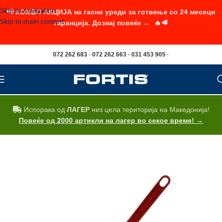
Skip to navigation
📢 КОМБО АКЦИЈА на гасни уреди за готвење со 24 месеци
Skip to main content
гаранција. Дознај повеќе → 🔥🥩
072 262 683 · 072 262 663 · 031 453 905 ·
Испорака од
ЛАГЕР
низ цела територија на Македонија!
Повеќе од 2000 артикли на лагер во секое време! →