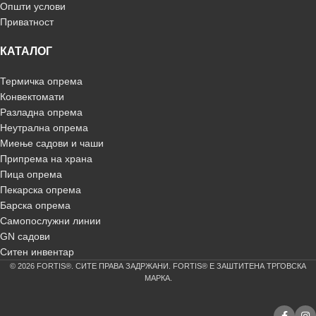
Општи услови
Приватност
КАТАЛОГ
Термичка опрема
Конвектомати
Разладна опрема
Неутрална опрема
Миење садови и чаши
Припрема на храна
Пица опрема
Пекарска опрема
Барска опрема
Самопослужни линии
GN садови
Ситен инвентар
© 2026 FORTIS®. СИТЕ ПРАВА ЗАДРЖАНИ. FORTIS® Е ЗАШТИТЕНА ТРГОВСКА
МАРКА.