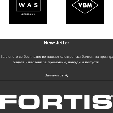
Newsletter
Зачленете се бесплатно во нашиот електронски билтен, за први да
бидете известени за
промоции, понуди и попусти
!
Зачлени се!