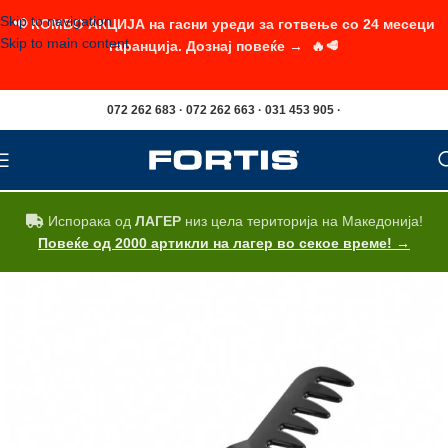
Skip to navigation
📢 КОМБО АКЦИЈА на гасни уреди за готвење со 24 месеци
Skip to main content
гаранција. Дознај повеќе → 🔥🥩
072 262 683 · 072 262 663 · 031 453 905 ·
Испорака од
ЛАГЕР
низ цела територија на Македонија!
Повеќе од 2000 артикли на лагер во секое време! →