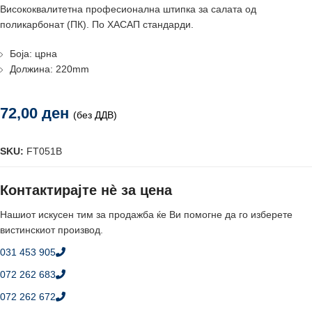
Висококвалитетна професионална штипка за салата од
поликарбонат (ПК). По ХАСАП стандарди.
Боја: црна
Должина: 220mm
72,00
ден
(без ДДВ)
SKU:
FT051B
Контактирајте нè за цена
Нашиот искусен тим за продажба ќе Ви помогне да го изберете
вистинскиот производ.
031 453 905
072 262 683
072 262 672