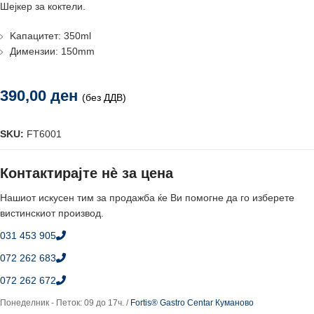
Шејкер за коктели.
Kaпацитет: 350ml
Димензии: 150mm
390,00
ден
(без ДДВ)
SKU:
FT6001
Контактирајте нè за цена
Нашиот искусен тим за продажба ќе Ви помогне да го изберете
вистинскиот производ.
031 453 905
072 262 683
072 262 672
Понеделник - Петок: 09 до 17ч. /
Fortis® Gastro Centar Куманово