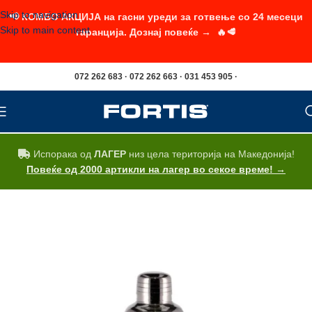
Skip to navigation
📢 КОМБО АКЦИЈА на гасни уреди за готвење со 24 месеци
Skip to main content
гаранција. Дознај повеќе → 🔥🥩
072 262 683 · 072 262 663 · 031 453 905 ·
Испорака од
ЛАГЕР
низ цела територија на Македонија!
Повеќе од 2000 артикли на лагер во секое време! →