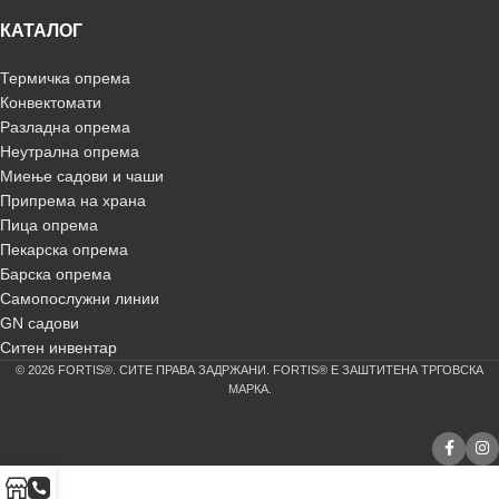
КАТАЛОГ
Термичка опрема
Конвектомати
Разладна опрема
Неутрална опрема
Миење садови и чаши
Припрема на храна
Пица опрема
Пекарска опрема
Барска опрема
Самопослужни линии
GN садови
Ситен инвентар
© 2026 FORTIS®. СИТЕ ПРАВА ЗАДРЖАНИ. FORTIS® Е ЗАШТИТЕНА ТРГОВСКА
МАРКА.