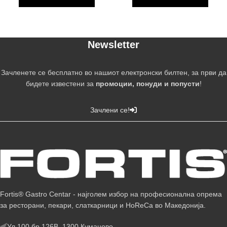
Newsletter
Зачленете се бесплатно во нашиот електронски билтен, за први да
бидете известени за
промоции, понуди и попусти
!
Зачлени се!
Fortis® Gastro Centar - најголем избор на професионална опрема
за ресторани, пекари, слаткарници и HoReCa во Македонија.
Ул.100 бр.126В, 1300 Куманово