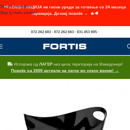
Skip to navigation
📢 КОМБО АКЦИЈА на гасни уреди за готвење со 24 месеци
Skip to main content
гаранција. Дознај повеќе → 🔥🥩
072 262 683 · 072 262 663 · 031 453 905 ·
Испорака од
ЛАГЕР
низ цела територија на Македонија!
Повеќе од 2000 артикли на лагер во секое време! →