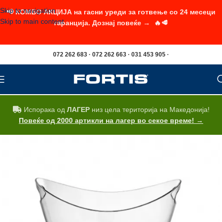
Skip to navigation
📢 КОМБО АКЦИЈА на гасни уреди за готвење со 24 месеци
Skip to main content
гаранција. Дознај повеќе → 🔥🥩
072 262 683 · 072 262 663 · 031 453 905 ·
Испорака од
ЛАГЕР
низ цела територија на Македонија!
Повеќе од 2000 артикли на лагер во секое време! →