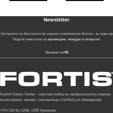
Newsletter
Зачленете се бесплатно во нашиот електронски билтен, за први да
бидете известени за
промоции, понуди и попусти
!
Зачлени се!
Fortis® Gastro Centar - најголем избор на професионална опрема
за ресторани, пекари, слаткарници и HoReCa во Македонија.
Ул.100 бр.126В, 1300 Куманово