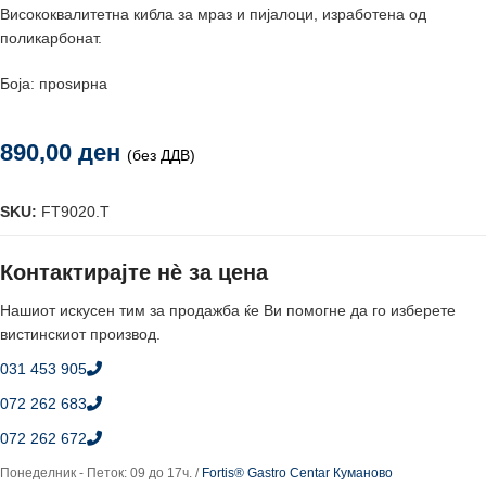
Висококвалитетна кибла за мраз и пијалоци, изработена од
поликарбонат.
Боја: проѕирна
890,00
ден
(без ДДВ)
SKU:
FT9020.T
Контактирајте нè за цена
Нашиот искусен тим за продажба ќе Ви помогне да го изберете
вистинскиот производ.
031 453 905
072 262 683
072 262 672
Понеделник - Петок: 09 до 17ч. /
Fortis® Gastro Centar Куманово