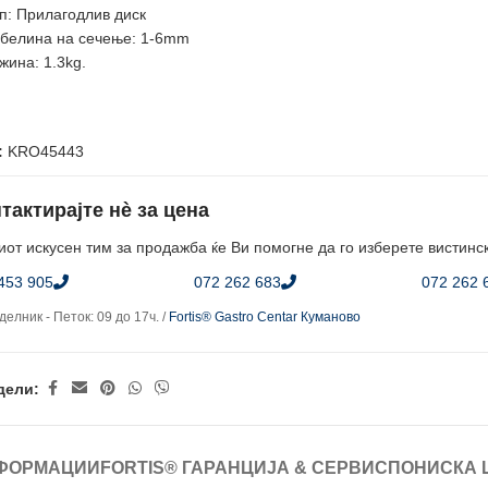
п: Прилагодлив диск
белина на сечење: 1-6mm
жина: 1.3kg.
:
KRO45443
тактирајте нè за цена
от искусен тим за продажба ќе Ви помогне да го изберете вистинс
453 905
072 262 683
072 262 
елник - Петок: 09 до 17ч. /
Fortis® Gastro Centar Куманово
дели:
ФОРМАЦИИ
FORTIS® ГАРАНЦИЈА & СЕРВИС
ПОНИСКА 