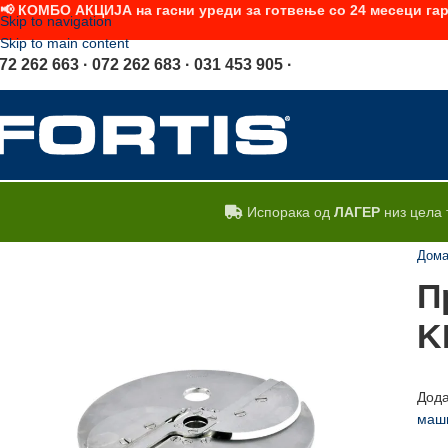
📢 КОМБО АКЦИЈА на гасни уреди за готвење со 24 месеци гар
Skip to navigation
Skip to main content
72 262 663 · 072 262 683 · 031 453 905 ·
Испорака од
ЛАГЕР
низ цела 
Дом
П
K
Дода
маши