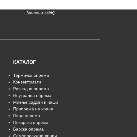
Зачлени се!
КАТАЛОГ
Термичка опрема
Конвектомати
Разладна опрема
Неутрална опрема
Миење садови и чаши
Припрема на храна
Пица опрема
Пекарска опрема
Барска опрема
Самопослужни линии