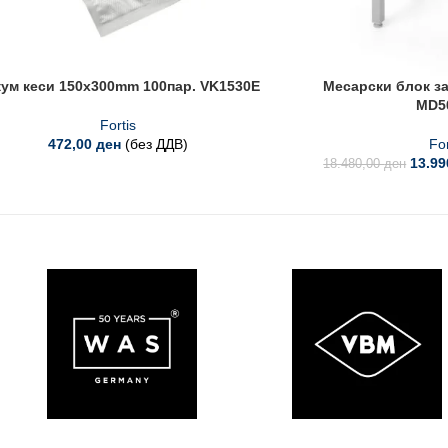
ум кеси 150x300mm 100пар. VK1530E
Месарски блок з
MD5
Fortis
472,00
ден
(без ДДВ)
For
13.9
18.480,00
ден