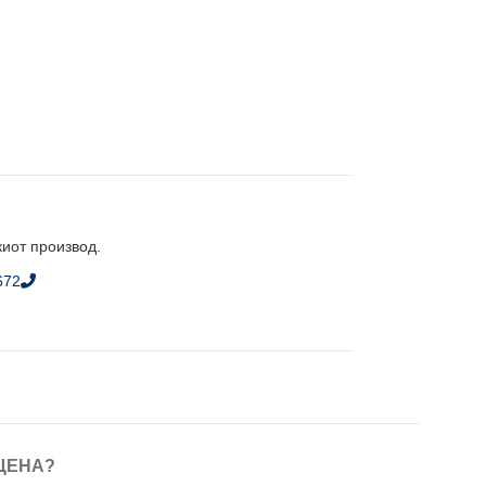
киот производ.
672
ЦЕНА?