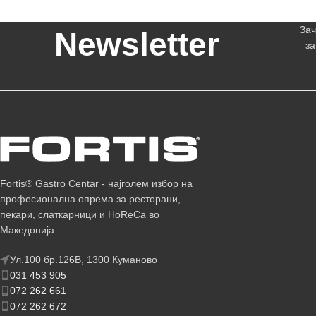
Зач
Newsletter
за
Fortis® Gastro Centar - најголем избор на
професионална опрема за ресторани,
пекари, слаткарници и HoReCa во
Македонија.
Ул.100 бр.126В, 1300 Куманово
031 453 905
072 262 661
072 262 672