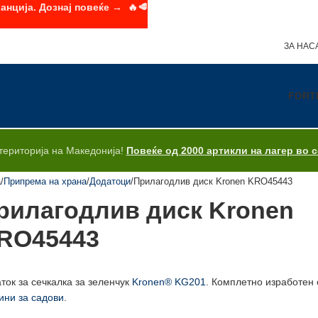
анција. Дознај повеќе → 🔥🥩
ЗА НАС
FORT
територија на Македонија!
Повеќе од 2000 артикли на лагер во 
а
Припрема на храна
Додатоци
Прилагодлив диск Kronen KRO45443
рилагодлив диск Kronen
RO45443
ток за сечкалка за зеленчук
Kronen® KG201
. Комплетно изработен 
ни за садови
.