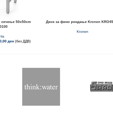
а сечење 50x50cm
Диск за фино рендање Kronen KRO4
0100
Kronen
tis
90,00
ден
(без ДДВ)