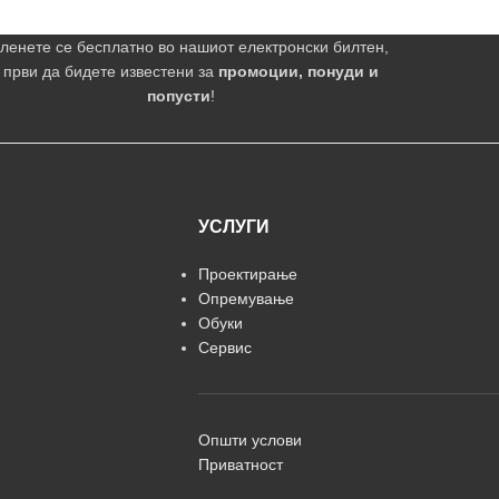
ленете се бесплатно во нашиот електронски билтен,
 први да бидете известени за
промоции, понуди и
попусти
!
УСЛУГИ
Проектирање
Опремување
Обуки
Сервис
Општи услови
Приватност