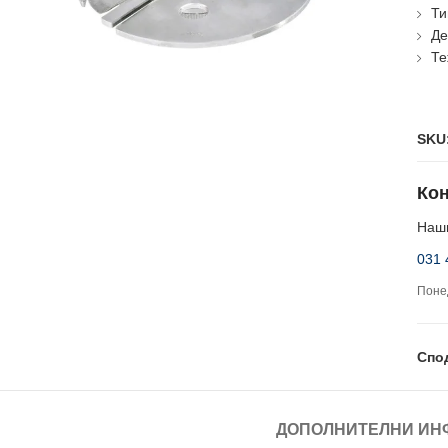
Ти
Де
Те
SKU
Кон
Наши
031 
Понед
Спо
ДОПОЛНИТЕЛНИ ИН