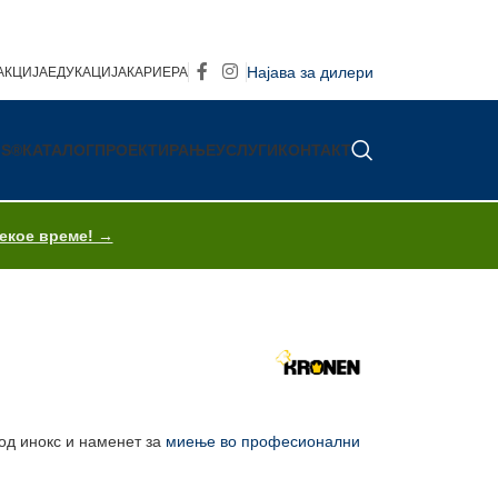
Најава за дилери
АКЦИЈА
ЕДУКАЦИЈА
КАРИЕРА
IS®
КАТАЛОГ
ПРОЕКТИРАЊЕ
УСЛУГИ
КОНТАКТ
секое време! →
од инокс и наменет за
миење во професионални