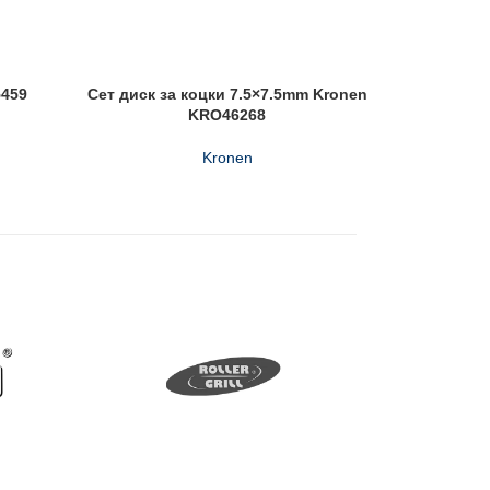
5459
Сет диск за коцки 7.5×7.5mm Kronen
Brun
KRO46268
Kronen