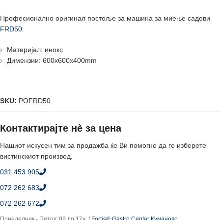
Професионално оригинал постоље за машина за миење садови
FRD50
.
Материјал: инокс
Димензии: 600x600x400mm
SKU:
POFRD50
Контактирајте нè за цена
Нашиот искусен тим за продажба ќе Ви помогне да го изберете
вистинскиот производ.
031 453 905
072 262 683
072 262 672
Понеделник - Петок: 09 до 17ч. /
Fortis® Gastro Centar Куманово