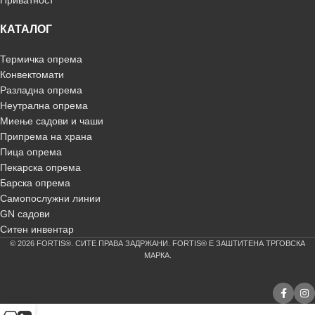
Приватност
КАТАЛОГ
Термичка опрема
Конвектомати
Разладна опрема
Неутрална опрема
Миење садови и чаши
Припрема на храна
Пица опрема
Пекарска опрема
Барска опрема
Самопослужни линии
GN садови
Ситен инвентар
© 2026 FORTIS®. СИТЕ ПРАВА ЗАДРЖАНИ. FORTIS® Е ЗАШТИТЕНА ТРГОВСКА
МАРКА.