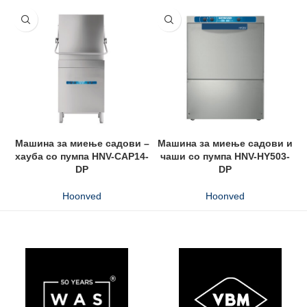
Машина за миење садови –
Машина за миење садови и
М
хауба со пумпа HNV-CAP14-
чаши со пумпа HNV-HY503-
DP
DP
Hoonved
Hoonved