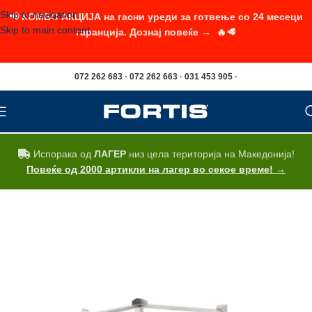
Skip to navigation
📢 КОМБО АКЦИЈА на гасни уреди за готвење со 24 месеци
Skip to main content
гаранција. Дознај повеќе → 🔥🥩
072 262 683 · 072 262 663 · 031 453 905 ·
Испорака од
ЛАГЕР
низ цела територија на Македонија!
Повеќе од 2000 артикли на лагер во секое време! →