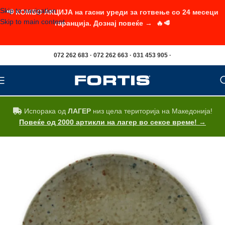
Skip to navigation
📢 КОМБО АКЦИЈА на гасни уреди за готвење со 24 месеци
Skip to main content
гаранција. Дознај повеќе → 🔥🥩
072 262 683 · 072 262 663 · 031 453 905 ·
Испорака од
ЛАГЕР
низ цела територија на Македонија!
Повеќе од 2000 артикли на лагер во секое време! →