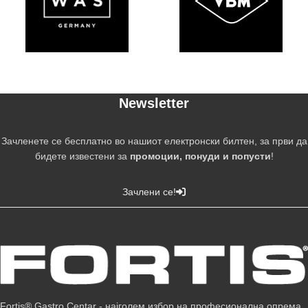
Newsletter
Зачленете се бесплатно во нашиот електронски билтен, за први да
бидете известени за
промоции, понуди и попусти
!
Зачлени се!
Fortis® Gastro Centar - најголем избор на професионална опрема