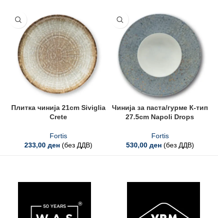
Плитка чинија 21cm Siviglia
Чинија за паста/гурме К-тип
П
Crete
27.5cm Napoli Drops
Fortis
Fortis
233,00
ден
(без ДДВ)
530,00
ден
(без ДДВ)