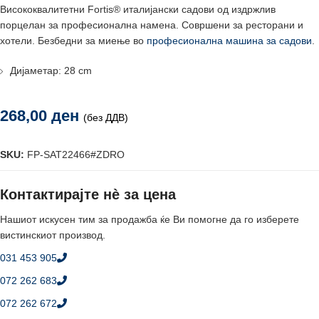
Висококвалитетни Fortis® италијански садови од издржлив
порцелан за професионална намена. Совршени за ресторани и
хотели. Безбедни за миење во
професионална машина за садови
.
Дијаметар: 28 cm
268,00
ден
(без ДДВ)
SKU:
FP-SAT22466#ZDRO
Контактирајте нè за цена
Нашиот искусен тим за продажба ќе Ви помогне да го изберете
вистинскиот производ.
031 453 905
072 262 683
072 262 672