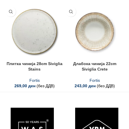
Плитка чинија 28cm Siviglia
Длабока чинија 22cm
Ч
Stains
Siviglia Crete
Fortis
Fortis
269,00
ден
(без ДДВ)
243,00
ден
(без ДДВ)