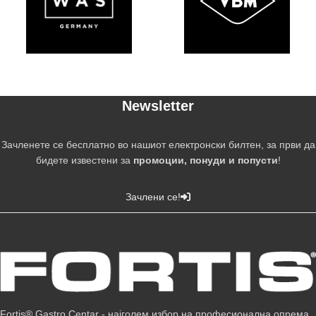
Newsletter
Зачленете се бесплатно во нашиот електронски билтен, за први да
бидете известени за
промоции, понуди и попусти
!
Зачлени се!
Fortis® Gastro Centar - најголем избор на професионална опрема