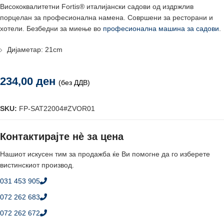
Висококвалитетни Fortis® италијански садови од издржлив
порцелан за професионална намена. Совршени за ресторани и
хотели. Безбедни за миење во
професионална машина за садови
.
Дијаметар: 21cm
234,00
ден
(без ДДВ)
SKU:
FP-SAT22004#ZVOR01
Контактирајте нè за цена
Нашиот искусен тим за продажба ќе Ви помогне да го изберете
вистинскиот производ.
031 453 905
072 262 683
072 262 672