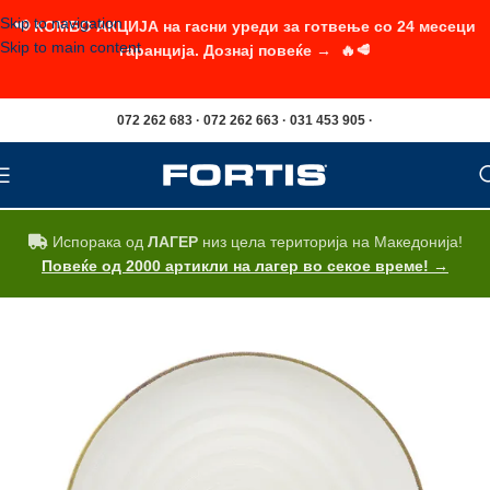
Skip to navigation
📢 КОМБО АКЦИЈА на гасни уреди за готвење со 24 месеци
Skip to main content
гаранција. Дознај повеќе → 🔥🥩
072 262 683 · 072 262 663 · 031 453 905 ·
Испорака од
ЛАГЕР
низ цела територија на Македонија!
Повеќе од 2000 артикли на лагер во секое време! →