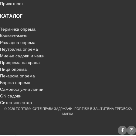
Приватност
КАТАЛОГ
Термичка опрема
Конвектомати
Разладна опрема
Неутрална опрема
Миење садови и чаши
Припрема на храна
Пица опрема
Пекарска опрема
Барска опрема
Самопослужни линии
GN садови
Ситен инвентар
© 2026 FORTIS®. СИТЕ ПРАВА ЗАДРЖАНИ. FORTIS® Е ЗАШТИТЕНА ТРГОВСКА
МАРКА.