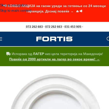
Skip to navigation
📢 КОМБО АКЦИЈА на гасни уреди за готвење со 24 месеци
Skip to main content
гаранција. Дознај повеќе → 🔥🥩
072 262 683 · 072 262 663 · 031 453 905 ·
Испорака од
ЛАГЕР
низ цела територија на Македонија!
Повеќе од 2000 артикли на лагер во секое време! →