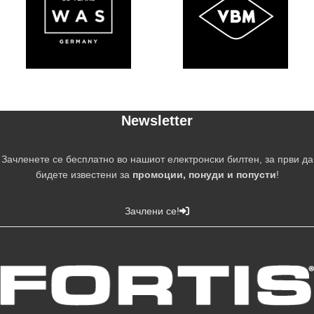
Newsletter
Зачленете се бесплатно во нашиот електронски билтен, за први да
бидете известени за
промоции, понуди и попусти
!
Зачлени се!