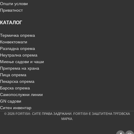
Општи услови
Приватност
КАТАЛОГ
Термичка опрема
Конвектомати
Разладна опрема
Неутрална опрема
Миење садови и чаши
Припрема на храна
Пица опрема
Пекарска опрема
Барска опрема
Самопослужни линии
GN садови
Ситен инвентар
© 2026 FORTIS®. СИТЕ ПРАВА ЗАДРЖАНИ. FORTIS® Е ЗАШТИТЕНА ТРГОВСКА
МАРКА.