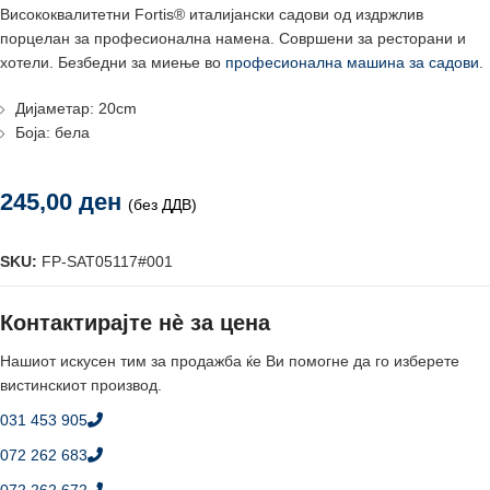
Висококвалитетни Fortis® италијански садови од издржлив
порцелан за професионална намена. Совршени за ресторани и
хотели. Безбедни за миење во
професионална машина за садови
.
Дијаметар: 20cm
Боја: бела
245,00
ден
(без ДДВ)
SKU:
FP-SAT05117#001
Контактирајте нè за цена
Нашиот искусен тим за продажба ќе Ви помогне да го изберете
вистинскиот производ.
031 453 905
072 262 683