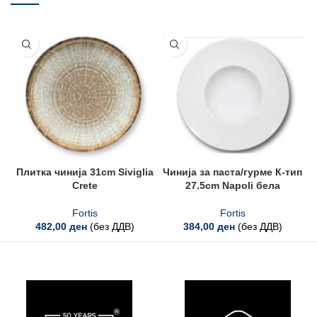
Плитка чинија 31cm Siviglia
Чинија за паста/гурме К-тип
Ч
Crete
27.5cm Napoli бела
Fortis
Fortis
482,00
ден
(без ДДВ)
384,00
ден
(без ДДВ)