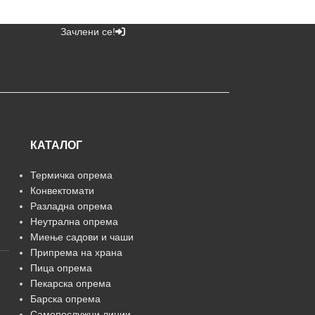
Зачлени се!
КАТАЛОГ
Термичка опрема
Конвектомати
Разладна опрема
Неутрална опрема
Миење садови и чаши
Припрема на храна
Пица опрема
Пекарска опрема
Барска опрема
Самопослужни линии