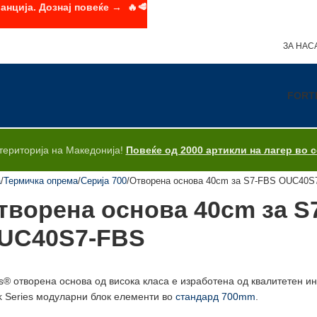
анција. Дознај повеќе → 🔥🥩
ЗА НАС
FORT
територија на Македонија!
Повеќе од 2000 артикли на лагер во 
а
Термичка опрема
Серија 700
Отворена основа 40cm за S7-FBS OUC40S
творена основа 40cm за S
UC40S7-FBS
is® отворена основа од висока класа е изработенa од квалитетен ино
k Series модуларни блок елементи во
стандард 700mm
.