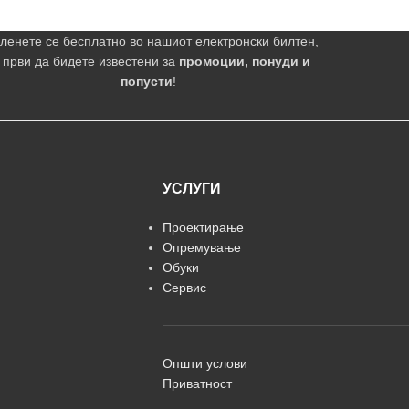
ленете се бесплатно во нашиот електронски билтен,
 први да бидете известени за
промоции, понуди и
попусти
!
УСЛУГИ
Проектирање
Опремување
Обуки
Сервис
Општи услови
Приватност