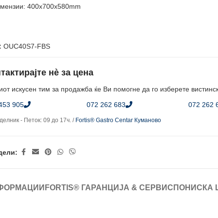
мензии: 400x700x580mm
:
OUC40S7-FBS
тактирајте нè за цена
от искусен тим за продажба ќе Ви помогне да го изберете вистинс
453 905
072 262 683
072 262 
елник - Петок: 09 до 17ч. /
Fortis® Gastro Centar Куманово
дели:
ФОРМАЦИИ
FORTIS® ГАРАНЦИЈА & СЕРВИС
ПОНИСКА 