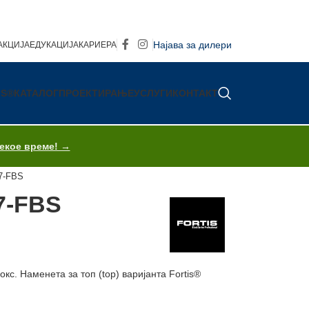
Најава за дилери
АКЦИЈА
ЕДУКАЦИЈА
КАРИЕРА
IS®
КАТАЛОГ
ПРОЕКТИРАЊЕ
УСЛУГИ
КОНТАКТ
секое време! →
7-FBS
7-FBS
кс. Наменета за топ (top) варијанта Fortis®