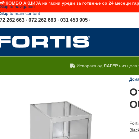
📢 КОМБО АКЦИЈА на гасни уреди за готвење со 24 месеци гар
Skip to navigation
Skip to main content
72 262 663 · 072 262 683 · 031 453 905 ·
Испорака од
ЛАГЕР
низ цела 
Дом
О
O
Fort
Blac