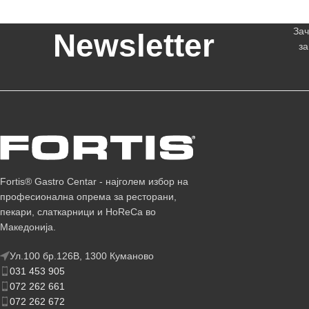
Зач
Newsletter
за
Fortis® Gastro Centar - најголем избор на
професионална опрема за ресторани,
пекари, слаткарници и HoReCa во
Македонија.
Ул.100 бр.126В, 1300 Куманово
031 453 905
072 262 661
072 262 672