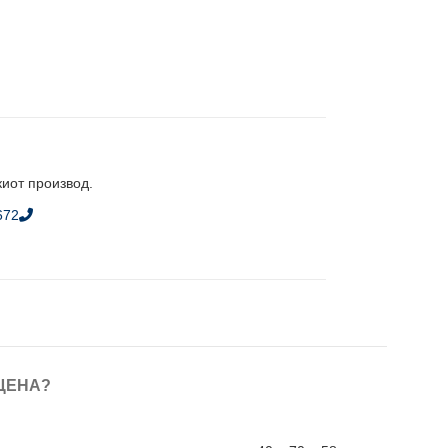
киот производ.
672
ЦЕНА?