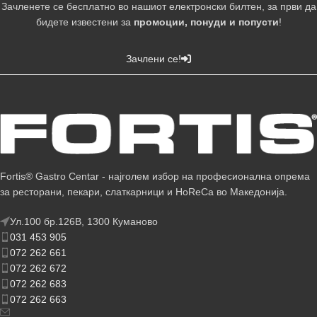
Зачленете се бесплатно во нашиот електронски билтен, за први да
бидете известени за
промоции, понуди и попусти
!
Зачлени се!
Fortis® Gastro Centar - најголем избор на професионална опрема
за ресторани, пекари, слаткарници и HoReCa во Македонија.
Ул.100 бр.126В, 1300 Куманово
031 453 905
072 262 661
072 262 672
072 262 683
072 262 663