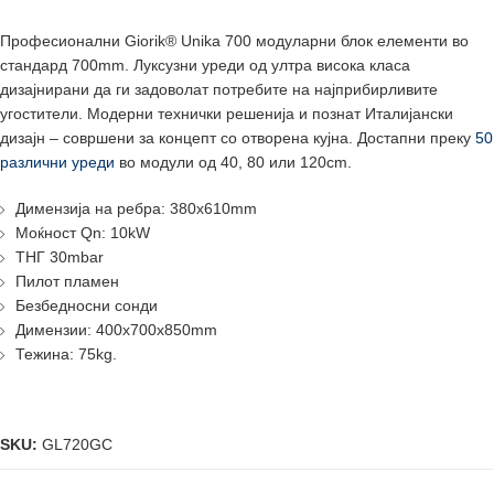
Професионални Giorik® Unika 700 модуларни блок елементи во
стандард 700mm. Луксузни уреди од ултра висока класа
дизајнирани да ги задоволат потребите на најприбирливите
угостители. Модерни технички решенија и познат Италијански
дизајн – совршени за концепт со отворена кујна. Достапни преку
50
различни уреди
во модули од 40, 80 или 120cm.
Димензија на ребра: 380x610mm
Моќност Qn: 10kW
ТНГ 30mbar
Пилот пламен
Безбедносни сонди
Димензии: 400x700x850mm
Тежина: 75kg.
SKU:
GL720GC