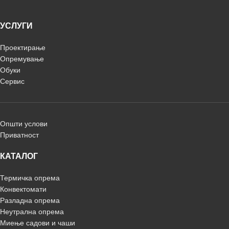
УСЛУГИ
Проектирање
Опремување
Обуки
Сервис
Општи услови
Приватност
КАТАЛОГ
Термичка опрема
Конвектомати
Разладна опрема
Неутрална опрема
Миење садови и чаши