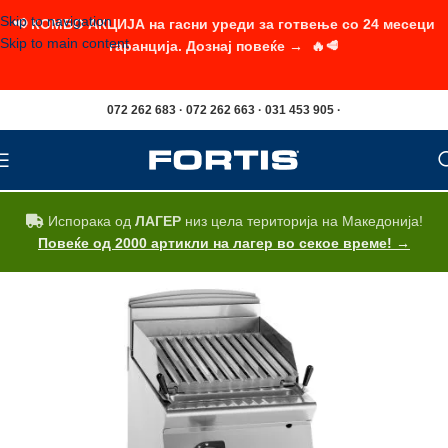
Skip to navigation
📢 КОМБО АКЦИЈА на гасни уреди за готвење со 24 месеци
Skip to main content
гаранција. Дознај повеќе → 🔥🥩
072 262 683 · 072 262 663 · 031 453 905 ·
Испорака од
ЛАГЕР
низ цела територија на Македонија!
Повеќе од 2000 артикли на лагер во секое време! →