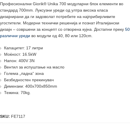
Професионални Giorik® Unika 700 модуларни блок елементи во
стандард 700mm. Луксузни уреди од ултра висока класа
дизајнирани да ги задоволат потребите на најприбирливите
угостители. Модерни технички решенија и познат Италијански
дизајн – совршени за концепт со отворена кујна. Достапни преку
50
различни уреди
во модули од 40, 80 или 120cm.
Капацитет: 17 литри
Моќност: 16.5kW
Напон: 400V 3N
Вентил за испуштање на масло
Голема „ладна“ зона
Безбедностен прекинувач
Димензии: 400x700x850mm
Тежина: 70kg.
SKU:
FE7117