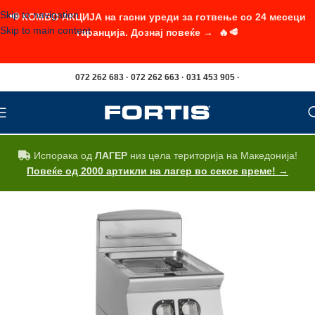
Skip to navigation
📢 КОМБО АКЦИЈА на гасни уреди за готвење со 24 месеци
Skip to main content
гаранција. Дознај повеќе → 🔥🥩
072 262 683 · 072 262 663 · 031 453 905 ·
Испорака од
ЛАГЕР
низ цела територија на Македонија!
Повеќе од 2000 артикли на лагер во секое време! →