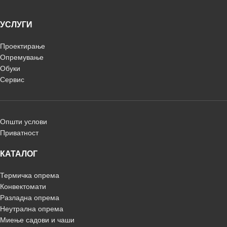
УСЛУГИ
Проектирање
Опремување
Обуки
Сервис
Општи услови
Приватност
КАТАЛОГ
Термичка опрема
Конвектомати
Разладна опрема
Неутрална опрема
Миење садови и чаши