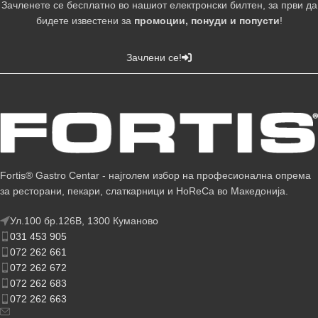
Зачленете се бесплатно во нашиот електронски билтен, за први да
бидете известени за
промоции, понуди и попусти
!
Зачлени се!
Fortis® Gastro Centar - најголем избор на професионална опрема
за ресторани, пекари, слаткарници и HoReCa во Македонија.
Ул.100 бр.126В, 1300 Куманово
031 453 905
072 262 661
072 262 672
072 262 683
072 262 663