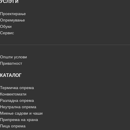
УСЛУГИ
Проектирање
Опремување
Обуки
Сервис
Општи услови
Приватност
КАТАЛОГ
Термичка опрема
Конвектомати
Разладна опрема
Неутрална опрема
Миење садови и чаши
Припрема на храна
Пица опрема