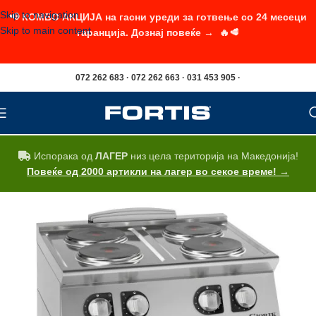
Skip to navigation
📢 КОМБО АКЦИЈА на гасни уреди за готвење со 24 месеци
Skip to main content
гаранција. Дознај повеќе → 🔥🥩
072 262 683 · 072 262 663 · 031 453 905 ·
Испорака од
ЛАГЕР
низ цела територија на Македонија!
Повеќе од 2000 артикли на лагер во секое време! →