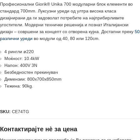
Професионални Giorik® Unika 700 модуларни блок елементи во
стандард 700mm. Луксузни уреди од ултра висока класа
дизајнирани да ги задоволат потребите на најприбирливите
угостители. Модерни технички решенија и познат Италијански
дизајн – совршени за концепт со отворена кујна. Достапни преку
50
различни уреди
во модули од 40, 80 или 120cm.
4 рингли ø220
Моќност: 10.4kW
Напон: 400V 3N
Безбедностен прекинувач
Димензии: 800x700x850mm
Тежина: 90kg.
SKU:
CE74TG
Контактирајте нè за цена