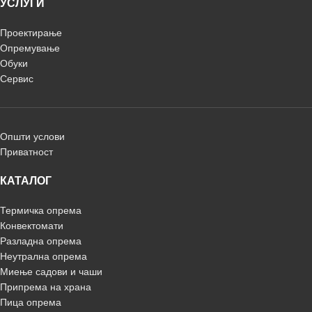
УСЛУГИ
Проектирање
Опремување
Обуки
Сервис
Општи услови
Приватност
КАТАЛОГ
Термичка опрема
Конвектомати
Разладна опрема
Неутрална опрема
Миење садови и чаши
Припрема на храна
Пица опрема