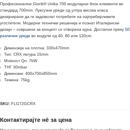
Професионални Giorik® Unika 700 модуларни блок елементи во
стандард 700mm. Луксузни уреди од ултра висока класа
дизајнирани да ги задоволат потребите на најприбирливите
угостители. Модерни технички решенија и познат Италијански
дизајн – совршени за концепт со отворена кујна. Достапни преку
50
различни уреди
во модули од 40, 80 или 120cm.
Димензија на плотна: 330x470mm
Тип: CRX легурa 15mm
Моќност Qn: 7kW
ТНГ 30mbar
Димензии: 400x700x850mm
Тежина: 75kg.
SKU:
FLG72GCRX
Контактирајте нè за цена