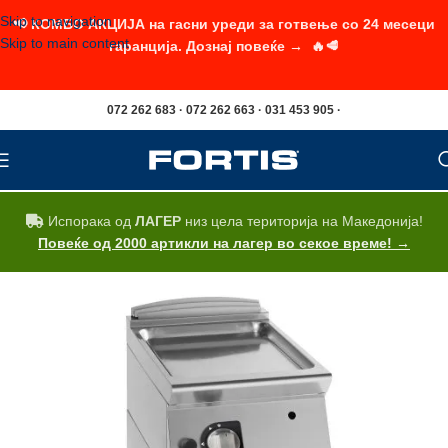
Skip to navigation
📢 КОМБО АКЦИЈА на гасни уреди за готвење со 24 месеци
Skip to main content
гаранција. Дознај повеќе → 🔥🥩
072 262 683 · 072 262 663 · 031 453 905 ·
Испорака од
ЛАГЕР
низ цела територија на Македонија!
Повеќе од 2000 артикли на лагер во секое време! →