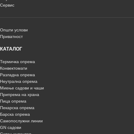
Сервис
Општи услови
Приватност
КАТАЛОГ
Термичка опрема
Конвектомати
Разладна опрема
Неутрална опрема
Миење садови и чаши
Припрема на храна
Пица опрема
Пекарска опрема
Барска опрема
Самопослужни линии
GN садови