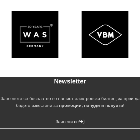
Newsletter
Зачленете се бесплатно во нашиот електронски билтен, за први да
бидете известени за
промоции, понуди и попусти
!
Зачлени се!