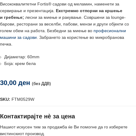
Висококвалитетни Fortis® садови од меламин, наменети за
сервирање и презентација.
Екстремно отпорни на кршење
и
гребење;
лесни за миење и ракување. Совршени за lounge-
барови, ресторани за веселби, пабови, мензи и други објекти со
голем обем на работа. Безбедни за миење во
професионални
машини за садови
. Забрането за користење во микробранова
печка.
Дијаметар: 60mm
Боја: крем бела
30,00
ден
(без ДДВ)
SKU:
FTM0529W
Контактирајте нè за цена
Нашиот искусен тим за продажба ќе Ви помогне да го изберете
вистинскиот производ.