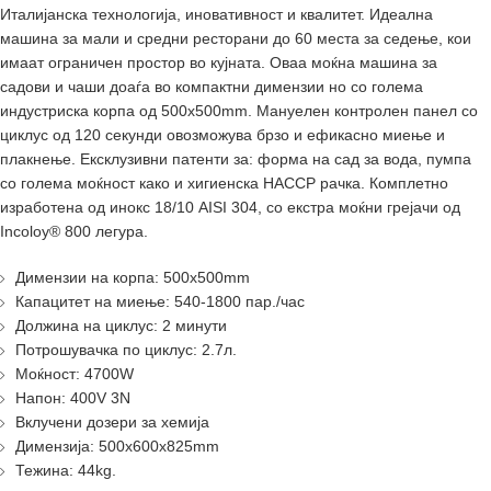
Италијанска технологија, иновативност и квалитет. Идеална
машина за мали и средни ресторани до 60 места за седење, кои
имаат ограничен простор во кујната. Оваа моќна машина за
садови и чаши доаѓа во компактни димензии но со голема
индустриска корпа од 500х500mm. Мануелен контролен панел со
циклус од 120 секунди овозможува брзо и ефикасно миење и
плакнење. Ексклузивни патенти за: форма на сад за вода, пумпа
со голема моќност како и хигиенска HACCP рачка. Комплетно
изработена од инокс 18/10 AISI 304, со екстра моќни грејачи од
Incoloy® 800 легура.
Димензии на корпа: 500х500mm
Капацитет на миење: 540-1800 пар./час
Должина на циклус: 2 минути
Потрошувачка по циклус: 2.7л.
Моќност: 4700W
Напон: 400V 3N
Вклучени дозери за хемија
Димензија: 500x600x825mm
Тежина: 44kg.