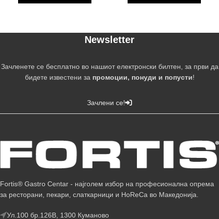
Newsletter
Зачленете се бесплатно во нашиот електронски билтен, за први да
бидете известени за
промоции, понуди и попусти
!
Зачлени се!
Fortis® Gastro Centar - најголем избор на професионална опрема
за ресторани, пекари, слаткарници и HoReCa во Македонија.
Ул.100 бр.126В, 1300 Куманово