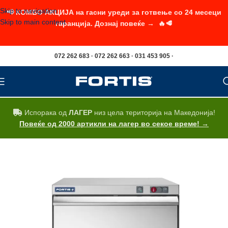
Skip to navigation
📢 КОМБО АКЦИЈА на гасни уреди за готвење со 24 месеци
Skip to main content
гаранција. Дознај повеќе → 🔥🥩
072 262 683 · 072 262 663 · 031 453 905 ·
Испорака од
ЛАГЕР
низ цела територија на Македонија!
Повеќе од 2000 артикли на лагер во секое време! →