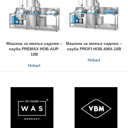
Машина за миење садови –
Машина за миење садови –
хауба PREMAX HOB-AUP-
хауба PROFI HOB-AMX-10B
10B
Hobart
Hobart