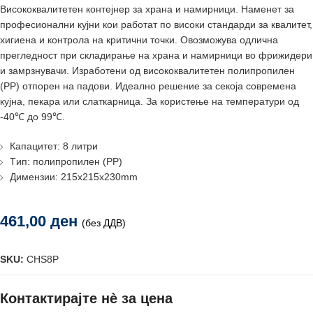
Висококвалитетен контејнер за храна и намирници. Наменет за
професионални кујни кои работат по високи стандарди за квалитет,
хигиена и контрола на критични точки. Овозможува одлична
прегледност при складирање на храна и намирници во фрижидери
и замрзнувачи. Изработени од висококвалитетен полипропилен
(PP) отпорен на падови. Идеално решение за секоја современа
кујна, пекара или слаткарница. За користење на температури од
-40℃ до 99℃.
Капацитет: 8 литри
Tип: полипропилен (PP)
Димензии: 215x215x230mm
461,00
ден
(без ДДВ)
SKU:
CHS8P
Контактирајте нè за цена