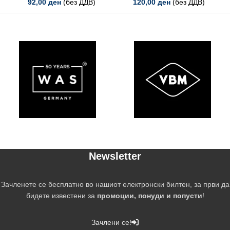
92,00
ден
(без ДДВ)
120,00
ден
(без ДДВ)
Newsletter
Зачленете се бесплатно во нашиот електронски билтен, за први да
бидете известени за
промоции, понуди и попусти
!
Зачлени се!