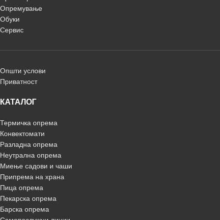
Опремување
Обуки
Сервис
Општи услови
Приватност
КАТАЛОГ
Термичка опрема
Конвектомати
Разладна опрема
Неутрална опрема
Миење садови и чаши
Припрема на храна
Пица опрема
Пекарска опрема
Барска опрема