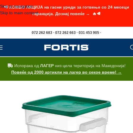
Skip to navigation
📢 КОМБО АКЦИЈА на гасни уреди за готвење со 24 месеци
Skip to main content
гаранција. Дознај повеќе → 🔥🥩
072 262 683 · 072 262 663 · 031 453 905 ·
Испорака од
ЛАГЕР
низ цела територија на Македонија!
Повеќе од 2000 артикли на лагер во секое време! →