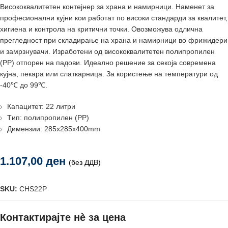
Висококвалитетен контејнер за храна и намирници. Наменет за
професионални кујни кои работат по високи стандарди за квалитет,
хигиена и контрола на критични точки. Овозможува одлична
прегледност при складирање на храна и намирници во фрижидери
и замрзнувачи. Изработени од висококвалитетен полипропилен
(PP) отпорен на падови. Идеално решение за секоја современа
кујна, пекара или слаткарница. За користење на температури од
-40℃ до 99℃.
Капацитет: 22 литри
Tип: полипропилен (PP)
Димензии: 285x285x400mm
1.107,00
ден
(без ДДВ)
SKU:
CHS22P
Контактирајте нè за цена