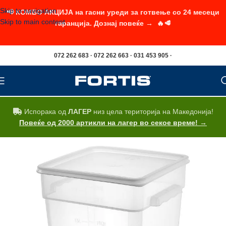
Skip to navigation
📢 КОМБО АКЦИЈА на гасни уреди за готвење со 24 месеци
Skip to main content
гаранција. Дознај повеќе → 🔥🥩
072 262 683 · 072 262 663 · 031 453 905 ·
Испорака од
ЛАГЕР
низ цела територија на Македонија!
Повеќе од 2000 артикли на лагер во секое време! →