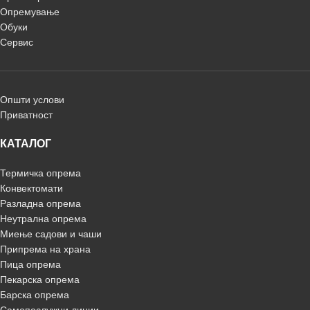
Опремување
Обуки
Сервис
Општи услови
Приватност
КАТАЛОГ
Термичка опрема
Конвектомати
Разладна опрема
Неутрална опрема
Миење садови и чаши
Припрема на храна
Пица опрема
Пекарска опрема
Барска опрема