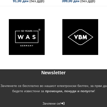
91,00
ден
(без ДДВ)
399,00
ден
(без ДДВ)
Newsletter
Зачленете се бесплатно во нашиот електронски билтен, за први да
бидете известени за
промоции, понуди и попусти
!
Зачлени се!