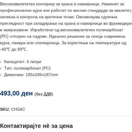
Висококвалитетен контејнер за храна и намирници. Наменет за
професионални кујни кои работат по високи стандарди за квалитет,
хигиена и контрола на критични точки. Овозможува одлична
прегледност при складирање на храна и намирници во фрижидери
и замрзнувачи. Изработени од висококвалитетен поликарбонат
(PC) отпорен на падови. Идеално решение за секоја современа
кујна, пекара или слаткарница. За користење на температури од
-40℃ до 99℃.
Капацитет: 4 литри
Tип: поликарбонат (PC)
Димензии: 185x185x187mm
493,00
ден
(без ДДВ)
SKU:
CHS4C
Контактирајте нè за цена