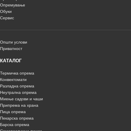
Опремување
Обуки
Сервис
Општи услови
Приватност
КАТАЛОГ
Термичка опрема
Конвектомати
Разладна опрема
Неутрална опрема
Миење садови и чаши
Припрема на храна
Пица опрема
Пекарска опрема
Барска опрема