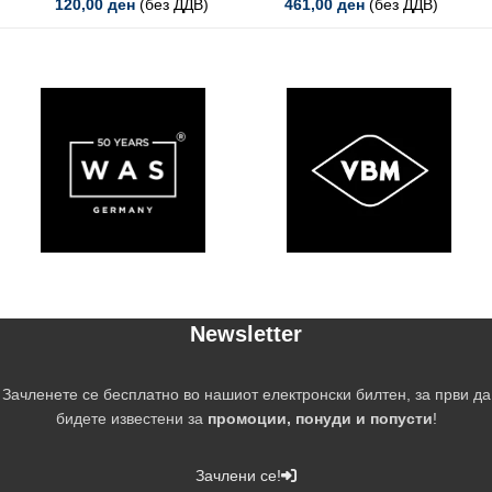
120,00
ден
(без ДДВ)
461,00
ден
(без ДДВ)
Newsletter
Зачленете се бесплатно во нашиот електронски билтен, за први да
бидете известени за
промоции, понуди и попусти
!
Зачлени се!