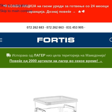
Skip to navigation
📢 КОМБО АКЦИЈА на гасни уреди за готвење со 24 месеци
Skip to main content
гаранција. Дознај повеќе → 🔥🥩
072 262 683 · 072 262 663 · 031 453 905 ·
Испорака од
ЛАГЕР
низ цела територија на Македонија!
Повеќе од 2000 артикли на лагер во секое време! →