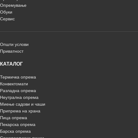
Опремување
Обуки
Сервис
Општи услови
Приватност
КАТАЛОГ
Термичка опрема
Конвектомати
Разладна опрема
Неутрална опрема
Миење садови и чаши
Припрема на храна
Пица опрема
Пекарска опрема
Барска опрема