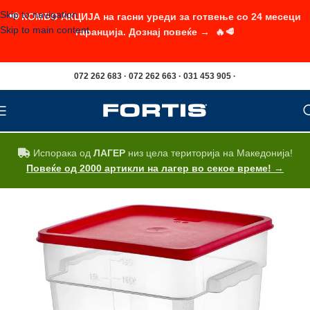
Skip to navigation
📢 КОМБО АКЦИЈА на гасни уреди за готвење со 24 месеци
Skip to main content
гаранција. Дознај повеќе → 🔥🥩
072 262 683 · 072 262 663 · 031 453 905 ·
Испорака од
ЛАГЕР
низ цела територија на Македонија!
Повеќе од 2000 артикли на лагер во секое време! →