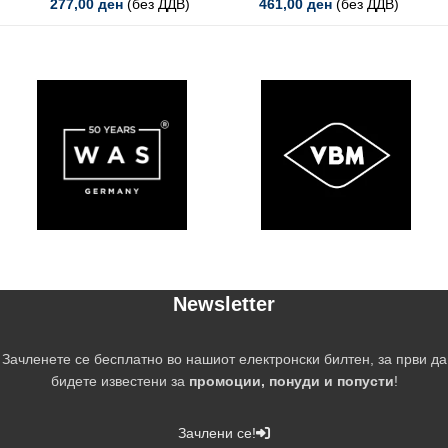
277,00
ден
(без ДДВ)
461,00
ден
(без ДДВ)
Newsletter
Зачленете се бесплатно во нашиот електронски билтен, за први да
бидете известени за
промоции, понуди и попусти
!
Зачлени се!