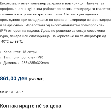
Висококвалитетен контејнер за храна и намирници. Наменет за
професионални кујни кои работат по високи стандарди за квалитет,
хигиена и контрола на критични точки. Овозможува одлична
прегледност при складирање на храна и намирници во фрижидери
и замрзнувачи. Изработени од висококвалитетен полипропилен
(PP) отпорен на падови. Идеално решение за секоја современа
кујна, пекара или слаткарница. За користење на температури од
-40℃ до 99℃.
Капацитет: 18 литри
Tип: полипропилен (PP)
Димензии: 285x285x320mm
861,00
ден
(без ДДВ)
SKU:
CHS18P
Контактирајте нè за цена