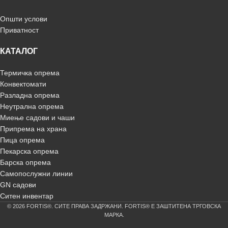
Општи услови
Приватност
КАТАЛОГ
Термичка опрема
Конвектомати
Разладна опрема
Неутрална опрема
Миење садови и чаши
Припрема на храна
Пица опрема
Пекарска опрема
Барска опрема
Самопослужни линии
GN садови
Ситен инвентар
© 2026 FORTIS®. СИТЕ ПРАВА ЗАДРЖАНИ. FORTIS® Е ЗАШТИТЕНА ТРГОВСКА
МАРКА.