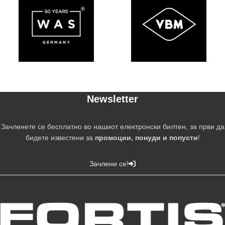
Newsletter
Зачленете се бесплатно во нашиот електронски билтен, за први да
бидете известени за
промоции, понуди и попусти
!
Зачлени се!