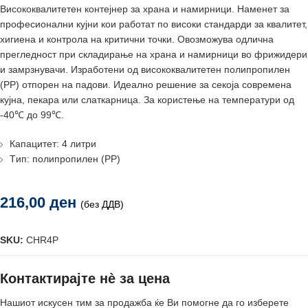
Висококвалитетен контејнер за храна и намирници. Наменет за
професионални кујни кои работат по високи стандарди за квалитет,
хигиена и контрола на критични точки. Овозможува одлична
прегледност при складирање на храна и намирници во фрижидери
и замрзнувачи. Изработени од висококвалитетен полипропилен
(PP) отпорен на падови. Идеално решение за секоја современа
кујна, пекара или слаткарница. За користење на температури од
-40℃ до 99℃.
Капацитет: 4 литри
Tип: полипропилен (PP)
216,00
ден
(без ДДВ)
SKU:
CHR4P
Контактирајте нè за цена
Нашиот искусен тим за продажба ќе Ви помогне да го изберете