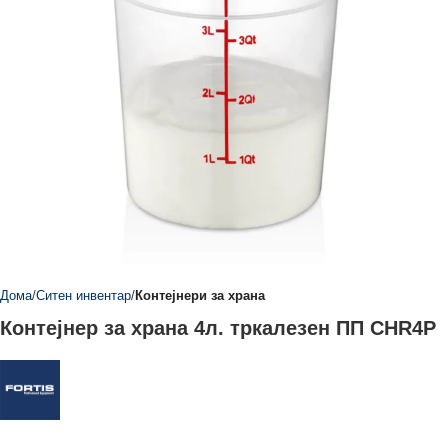
Дома
Ситен инвентар
Контејнери за храна
Контејнер за храна 4л. тркалезен ПП CHR4P