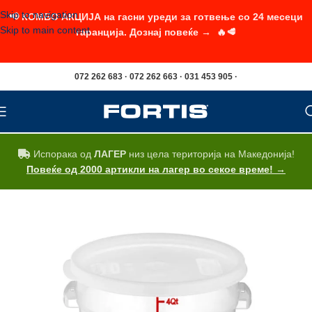
Skip to navigation
📢 КОМБО АКЦИЈА на гасни уреди за готвење со 24 месеци
Skip to main content
гаранција. Дознај повеќе → 🔥🥩
072 262 683 · 072 262 663 · 031 453 905 ·
Испорака од
ЛАГЕР
низ цела територија на Македонија!
Повеќе од 2000 артикли на лагер во секое време! →