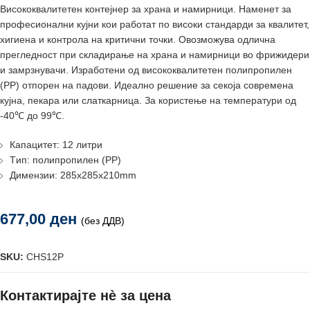
Висококвалитетен контејнер за храна и намирници. Наменет за
професионални кујни кои работат по високи стандарди за квалитет,
хигиена и контрола на критични точки. Овозможува одлична
прегледност при складирање на храна и намирници во фрижидери
и замрзнувачи. Изработени од висококвалитетен полипропилен
(PP) отпорен на падови. Идеално решение за секоја современа
кујна, пекара или слаткарница. За користење на температури од
-40℃ до 99℃.
Капацитет: 12 литри
Tип: полипропилен (PP)
Димензии: 285x285x210mm
677,00
ден
(без ДДВ)
SKU:
CHS12P
Контактирајте нè за цена