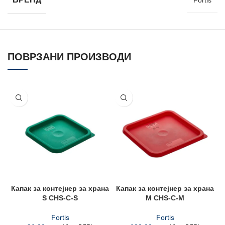
Fortis
ПОВРЗАНИ ПРОИЗВОДИ
Капак за контејнер за храна
Капак за контејнер за храна
К
S CHS-C-S
М CHS-C-M
Fortis
Fortis