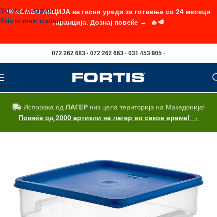
Skip to navigation
📢 КОМБО АКЦИЈА на гасни уреди за готвење со 24 месеци
Skip to main content
гаранција. Дознај повеќе → 🔥🥩
072 262 683 · 072 262 663 · 031 453 905 ·
Испорака од
ЛАГЕР
низ цела територија на Македонија!
Повеќе од 2000 артикли на лагер во секое време! →