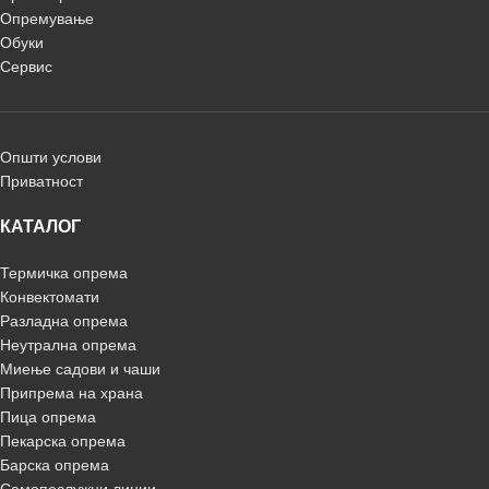
Опремување
Обуки
Сервис
Општи услови
Приватност
КАТАЛОГ
Термичка опрема
Конвектомати
Разладна опрема
Неутрална опрема
Миење садови и чаши
Припрема на храна
Пица опрема
Пекарска опрема
Барска опрема