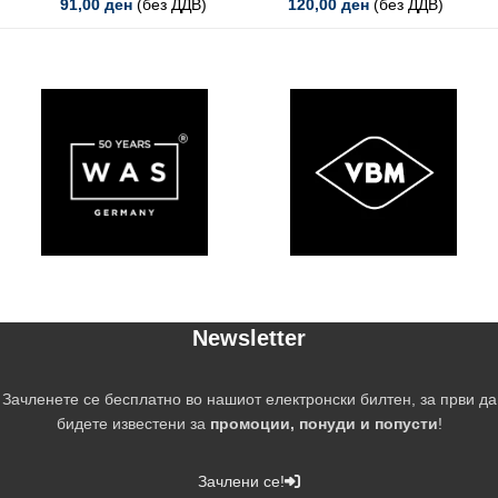
91,00
ден
(без ДДВ)
120,00
ден
(без ДДВ)
Newsletter
Зачленете се бесплатно во нашиот електронски билтен, за први да
бидете известени за
промоции, понуди и попусти
!
Зачлени се!