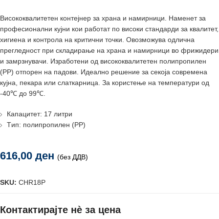
Висококвалитетен контејнер за храна и намирници. Наменет за
професионални кујни кои работат по високи стандарди за квалитет,
хигиена и контрола на критични точки. Овозможува одлична
прегледност при складирање на храна и намирници во фрижидери
и замрзнувачи. Изработени од висококвалитетен полипропилен
(PP) отпорен на падови. Идеално решение за секоја современа
кујна, пекара или слаткарница. За користење на температури од
-40℃ до 99℃.
Капацитет: 17 литри
Tип: полипропилен (PP)
616,00
ден
(без ДДВ)
SKU:
CHR18P
Контактирајте нè за цена