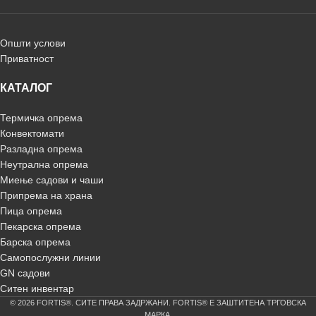
Општи услови
Приватност
КАТАЛОГ
Термичка опрема
Конвектомати
Разладна опрема
Неутрална опрема
Миење садови и чаши
Припрема на храна
Пица опрема
Пекарска опрема
Барска опрема
Самопослужни линии
GN садови
Ситен инвентар
© 2026 FORTIS®. СИТЕ ПРАВА ЗАДРЖАНИ. FORTIS® Е ЗАШТИТЕНА ТРГОВСКА
МАРКА.