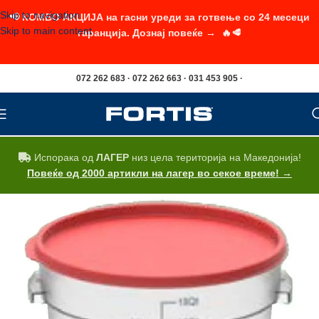
Skip to navigation
📢 КОМБО АКЦИЈА на гасни уреди за готвење со 24 месеци
Skip to main content
гаранција. Дознај повеќе → 🔥🥩
072 262 683 · 072 262 663 · 031 453 905 ·
Испорака од
ЛАГЕР
низ цела територија на Македонија!
Повеќе од 2000 артикли на лагер во секое време! →