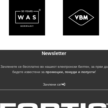
Newsletter
Зачленете се бесплатно во нашиот електронски билтен, за први да
бидете известени за
промоции, понуди и попусти
!
Зачлени се!