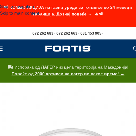
Skip to navigation
📢 КОМБО АКЦИЈА на гасни уреди за готвење со 24 месеци
Skip to main content
гаранција. Дознај повеќе → 🔥🥩
072 262 683 · 072 262 663 · 031 453 905 ·
Испорака од
ЛАГЕР
низ цела територија на Македонија!
Повеќе од 2000 артикли на лагер во секое време! →