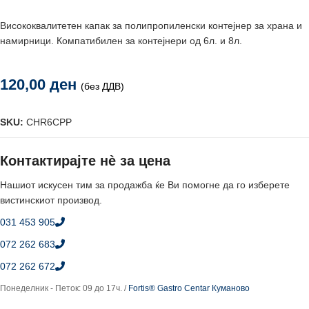
Висококвалитетен капак за полипропиленски контејнер за храна и
намирници. Компатибилен за контејнери од 6л. и 8л.
120,00
ден
(без ДДВ)
SKU:
CHR6CPP
Контактирајте нè за цена
Нашиот искусен тим за продажба ќе Ви помогне да го изберете
вистинскиот производ.
031 453 905
072 262 683
072 262 672
Понеделник - Петок: 09 до 17ч. /
Fortis® Gastro Centar Куманово