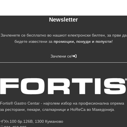
Newsletter
Зачленете се бесплатно во нашиот електронски билтен, за први да
бидете известени за
промоции, понуди и попусти
!
Зачлени се!
Fortis® Gastro Centar - најголем избор на професионална опрема
за ресторани, пекари, слаткарници и HoReCa во Македонија.
Ул.100 бр.126В, 1300 Куманово