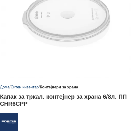
Дома
Ситен инвентар
Контејнери за храна
Капак за тркал. контејнер за храна 6/8л. ПП
CHR6CPP