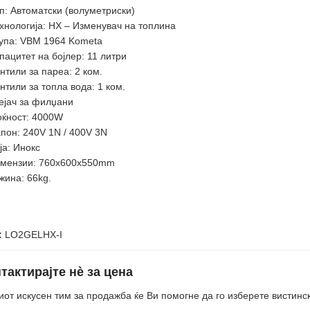
п: Автоматски (волуметриски)
хнологија: HX – Изменувач на топлина
упа: VBM 1964 Kometa
пацитет на бојлер: 11 литри
нтили за пареа: 2 ком.
нтили за топла вода: 1 ком.
ејач за филџани
ќност: 4000W
пон: 240V 1N / 400V 3N
ја: Инокс
мензии: 760x600x550mm
жина: 66kg.
:
LO2GELHX-I
тактирајте нè за цена
от искусен тим за продажба ќе Ви помогне да го изберете вистинс