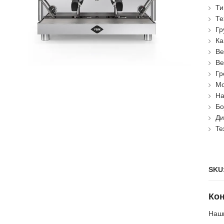
Ти
Те
Гр
Ка
Ве
Ве
Гр
Мо
На
Бо
Ди
Te
SKU
Кон
Наши