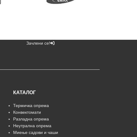
Зачлени се!
КАТАЛОГ
Термичка опрема
Конвектомати
Разладна опрема
Неутрална опрема
Миење садови и чаши