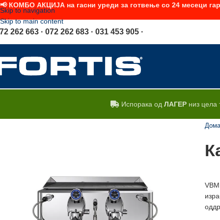
📢 КОМБО АКЦИЈА на гасни уреди за готвење со 24 месеци гар
Skip to navigation
Skip to main content
72 262 663 · 072 262 683 · 031 453 905 ·
Испорака од
ЛАГЕР
низ цела 
Дом
К
VBM 
изра
оддр