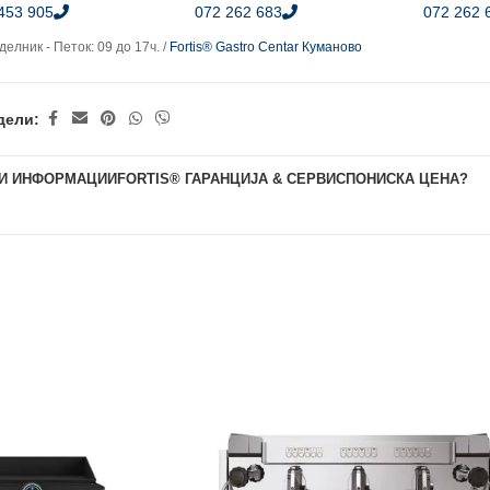
453 905
072 262 683
072 262 
елник - Петок: 09 до 17ч. /
Fortis® Gastro Centar Куманово
дели:
И ИНФОРМАЦИИ
FORTIS® ГАРАНЦИЈА & СЕРВИС
ПОНИСКА ЦЕНА?