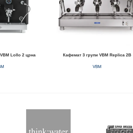
VBM Lollo 2 црна
Кафемат 3 групи VBM Replica 2B
BM
VBM