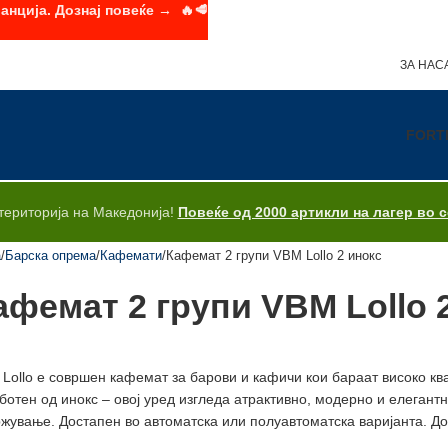
анција. Дознај повеќе → 🔥🥩
ЗА НАС
FORT
територија на Македонија!
Повеќе од 2000 артикли на лагер во 
а
Барска опрема
Кафемати
Кафемат 2 групи VBM Lollo 2 инокс
афемат 2 групи VBM Lollo 
Lollo е совршен кафемат за барови и кафичи кои бараат високо кв
ботен од инокс – овој уред изгледа атрактивно, модерно и елегант
жување. Достапен во автоматска или полуавтоматска варијанта. Дос