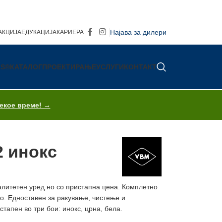
Најава за дилери
АКЦИЈА
ЕДУКАЦИЈА
КАРИЕРА
IS®
КАТАЛОГ
ПРОЕКТИРАЊЕ
УСЛУГИ
КОНТАКТ
секое време! →
2 инокс
алитетен уред но со пристапна цена. Комплетно
но. Едноставен за ракување, чистење и
тапен во три бои: инокс, црна, бела.