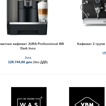
матски кафемат JURA Professional W8
Кафемат 2 групи 
Dark Inox
V
Jura
128.744,00
ден
(без ДДВ)