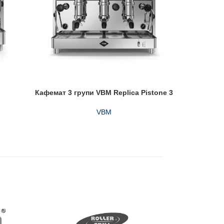
Кафемат 3 групи VBM Replica Pistone 3
К
VBM