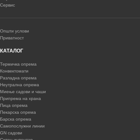
Сервис
Општи услови
Приватност
КАТАЛОГ
Термичка опрема
Конвектомати
Разладна опрема
Неутрална опрема
Миење садови и чаши
Припрема на храна
Пица опрема
Пекарска опрема
Барска опрема
Самопослужни линии
GN садови
Ситен инвентар