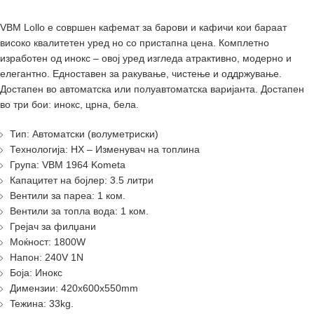
VBM Lollo е совршен кафемат за барови и кафичи кои бараат
високо квалитетен уред но со пристапна цена. Комплетно
изработен од инокс – овој уред изгледа атрактивно, модерно и
елегантно. Едноставен за ракување, чистење и оддржување.
Достапен во автоматска или полуавтоматска варијанта. Достапен
во три бои: инокс, црна, бела.
Тип: Автоматски (волуметриски)
Технологија: HX – Изменувач на топлина
Група: VBM 1964 Kometa
Капацитет на бојлер: 3.5 литри
Вентили за пареа: 1 ком.
Вентили за топла вода: 1 ком.
Грејач за филџани
Моќност: 1800W
Напон: 240V 1N
Боја: Инокс
Димензии: 420x600x550mm
Teжина: 33kg.