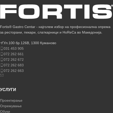
Fortis® Gastro Centar - најголем избор на професионална опрема
за ресторани, пекари, слаткарници и HoReCa во Македонија.
Ул.100 бр.126В, 1300 Куманово
031 453 905
072 262 661
072 262 672
072 262 683
072 262 663
УСЛУГИ
Проектирање
Опремување
Обуки