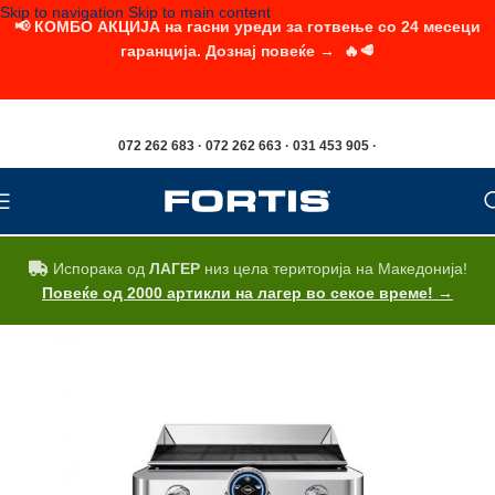
Skip to navigation
Skip to main content
📢 КОМБО АКЦИЈА на гасни уреди за готвење со 24 месеци
гаранција. Дознај повеќе → 🔥🥩
072 262 683 · 072 262 663 · 031 453 905 ·
Испорака од
ЛАГЕР
низ цела територија на Македонија!
Повеќе од 2000 артикли на лагер во секое време! →