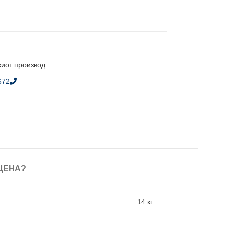
киот производ.
672
ЦЕНА?
14 кг