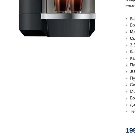
само
Ка
Бр
Мо
Co
3.
Ка
Ка
Пу
JU
Пу
Си
Мо
Бо
Ди
Те
19