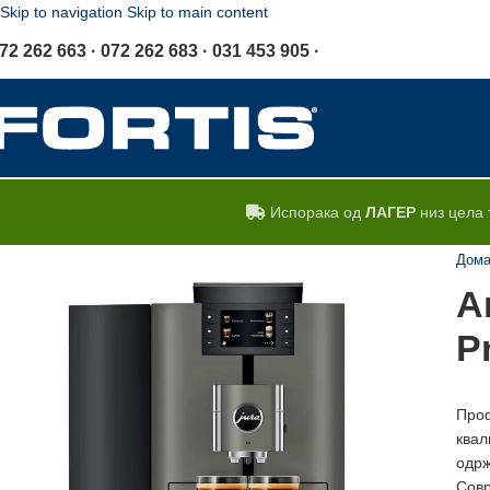
Skip to navigation
Skip to main content
72 262 663 · 072 262 683 · 031 453 905 ·
Испорака од
ЛАГЕР
низ цела 
Дом
А
P
Проф
квал
одрж
Совр