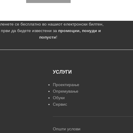
ленете се бесплатно во нашиот електронски билтен,
 први да бидете известени за
промоции, понуди и
попусти
!
УСЛУГИ
Проектирање
Опремување
Обуки
Сервис
Општи услови