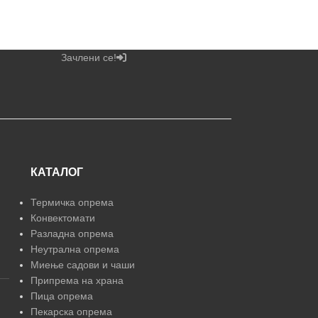
Зачлени се!
КАТАЛОГ
Термичка опрема
Конвектомати
Разладна опрема
Неутрална опрема
Миење садови и чаши
Припрема на храна
Пица опрема
Пекарска опрема