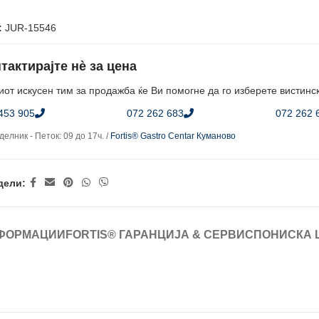
:
JUR-15546
тактирајте нè за цена
от искусен тим за продажба ќе Ви помогне да го изберете вистинс
453 905
072 262 683
072 262 
елник - Петок: 09 до 17ч. /
Fortis® Gastro Centar Куманово
дели:
ФОРМАЦИИ
FORTIS® ГАРАНЦИЈА & СЕРВИС
ПОНИСКА 