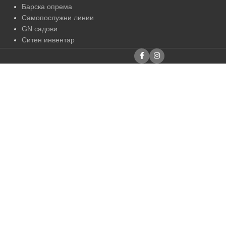
Барска опрема
Самопослужни линии
GN садови
Ситен инвентар