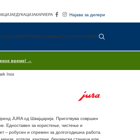
Најава за дилери
АКЦИЈА
ЕДУКАЦИЈА
КАРИЕРА
IS®
КАТАЛОГ
ПРОЕКТИРАЊЕ
УСЛУГИ
КОНТАКТ
секое време! →
ark Inox
бренд JURA од Швајцарија. Приготвува совршен
че. Едноставен за користење, чистење и
ет – робусен и спремен за долгогодишна работа.
мензи, хотели, кантини, бензински станици или