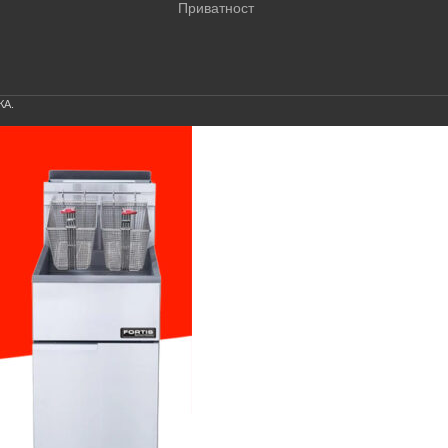
Приватност
КА.