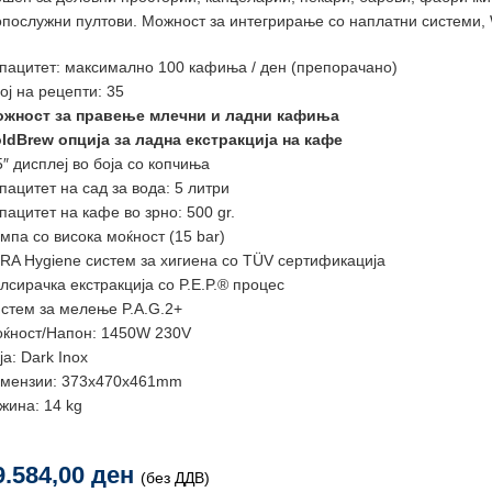
послужни пултови. Можност за интегрирање со наплатни системи, W
пацитет: максимално 100 кафиња / ден (препорачано)
ој на рецепти: 35
жност за правење млечни и ладни кафиња
ldBrew опција за ладна екстракција на кафе
5″ дисплеј во боја со копчиња
пацитет на сад за вода: 5 литри
пацитет на кафе во зрно: 500 gr.
мпа со висока моќност (15 bar)
RA Hygiene систем за хигиена со TÜV сертификација
лсирачка екстракција со P.E.P.® процес
стем за мелење P.A.G.2+
ќност/Напон: 1450W 230V
ја: Dark Inox
мензии: 373х470х461mm
жина: 14 kg
9.584,00
ден
(без ДДВ)