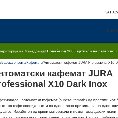
ЗА НАС
FORT
територија на Македонија!
Повеќе од 2000 артикли на лагер во 
а
Барска опрема
Кафемати
Автоматски кафемат JURA Professional X10 D
втоматски кафемат JURA
rofessional X10 Dark Inox
есионален автоматски кафемат (superautomatic) од престижниот 
итет на кафе специјалитети со едноставно притискање на едно коп
ување. Изработен од врвни материјали и познат швајцарски квалит
шен за деловни простории, канцеларии, пекари, барови, фабрички 