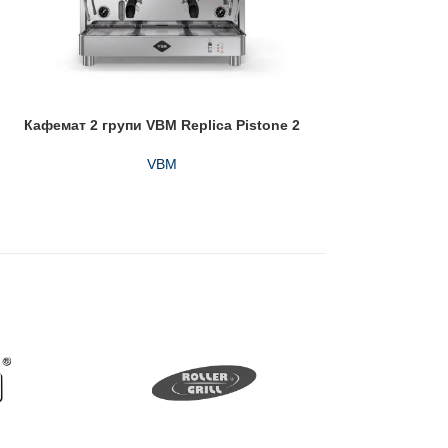
Кафемат 2 групи VBM Replica Pistone 2
Кафемат 2 гру
VBM