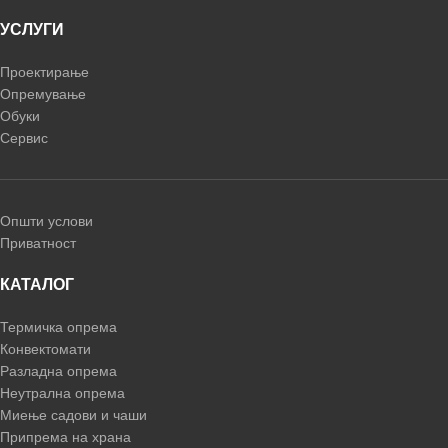
УСЛУГИ
Проектирање
Опремување
Обуки
Сервис
Општи услови
Приватност
КАТАЛОГ
Термичка опрема
Конвектомати
Разладна опрема
Неутрална опрема
Миење садови и чаши
Припрема на храна