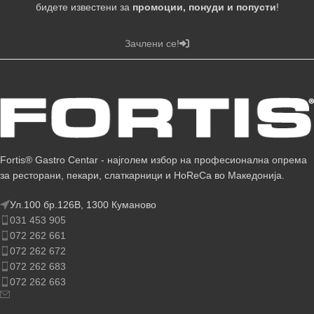
бидете известени за
промоции, понуди и попусти
!
Зачлени се!
Fortis® Gastro Centar - најголем избор на професионална опрема
за ресторани, пекари, слаткарници и HoReCa во Македонија.
Ул.100 бр.126В, 1300 Куманово
031 453 905
072 262 661
072 262 672
072 262 683
072 262 663