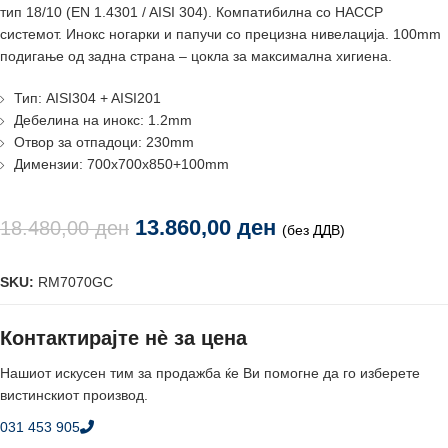
тип 18/10 (EN 1.4301 / AISI 304). Компатибилнa со HACCP
системот. Инокс ногарки и папучи со прецизна нивелација. 100mm
подигање од задна страна – цокла за максимална хигиена.
Тип: AISI304 + AISI201
Дебелина на инокс: 1.2mm
Отвор за отпадоци: 230mm
Димензии: 700x700x850+100mm
13.860,00
ден
18.480,00
ден
(без ДДВ)
SKU:
RM7070GC
Контактирајте нè за цена
Нашиот искусен тим за продажба ќе Ви помогне да го изберете
вистинскиот производ.
031 453 905