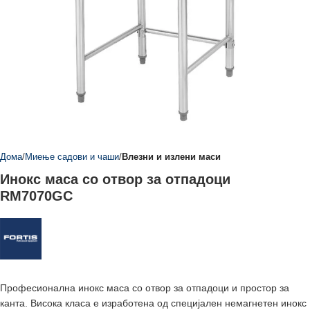
Дома
Миење садови и чаши
Влезни и излени маси
Инокс маса со отвор за отпадоци
RM7070GC
Професионална инокс масa со отвор за отпадоци и простор за
канта. Висока класа е изработенa од специјален немагнетен инокс