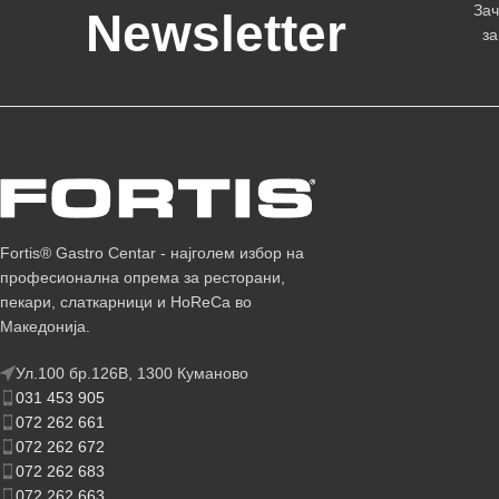
Зач
Newsletter
за
Fortis® Gastro Centar - најголем избор на
професионална опрема за ресторани,
пекари, слаткарници и HoReCa во
Македонија.
Ул.100 бр.126В, 1300 Куманово
031 453 905
072 262 661
072 262 672
072 262 683
072 262 663