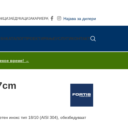
Најава за дилери
АКЦИЈА
ЕДУКАЦИЈА
КАРИЕРА
IS®
КАТАЛОГ
ПРОЕКТИРАЊЕ
УСЛУГИ
КОНТАКТ
секое време! →
/7cm
ен инокс тип 18/10 (AISI 304), обезбедуваат