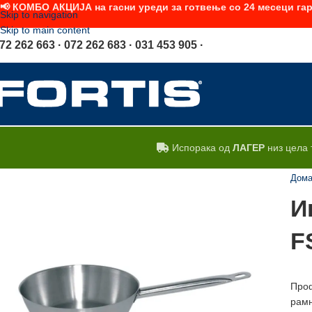
📢 КОМБО АКЦИЈА на гасни уреди за готвење со 24 месеци гар
Skip to navigation
Skip to main content
72 262 663 · 072 262 683 · 031 453 905 ·
Испорака од
ЛАГЕР
низ цела 
Дом
И
F
Проф
рамн