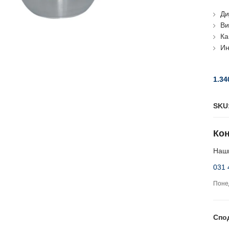
Ди
Ви
Ка
Ин
1.34
SKU
Кон
Наши
031 
Понед
Спо