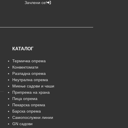
Зачлени се!
КАТАЛОГ
Термичка опрема
Конвектомати
Разладна опрема
Неутрална опрема
Миење садови и чаши
Припрема на храна
Пица опрема
Пекарска опрема
Барска опрема
Самопослужни линии
GN садови