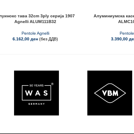
луинокс тава 32cm 3ply серија 1907
Алуминиумска касе
Agnelli ALUM111B32
ALMC10
Pentole Agnelli
Pentole
6.162,00
ден
(без ДДВ)
3.390,00
де