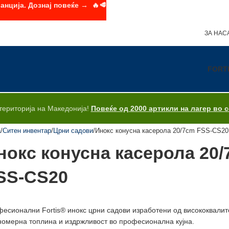
анција. Дознај повеќе → 🔥🥩
ЗА НАС
FORT
територија на Македонија!
Повеќе од 2000 артикли на лагер во 
а
Ситен инвентар
Црни садови
Инокс конусна касерола 20/7cm FSS-CS20
нокс конусна касерола 20
SS-CS20
есионални Fortis® инокс црни садови изработени од висококвалитет
омерна топлина и издржливост во професионална кујна.