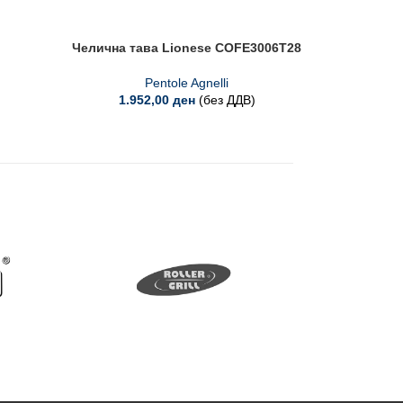
Челична тава Lionese COFE3006T28
Профес
Pentole Agnelli
1.952,00
ден
(без ДДВ)