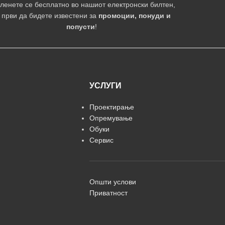
ленете се бесплатно во нашиот електронски билтен,
 први да бидете известени за
промоции, понуди и
попусти
!
УСЛУГИ
Проектирање
Опремување
Обуки
Сервис
Општи услови
Приватност