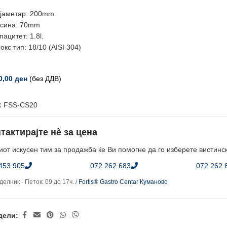
јаметар: 200mm
сина: 70mm
пацитет: 1.8l.
окс тип: 18/10 (AISI 304)
0,00
ден
(без ДДВ)
:
FSS-CS20
тактирајте нè за цена
от искусен тим за продажба ќе Ви помогне да го изберете вистинс
453 905
072 262 683
072 262 
елник - Петок: 09 до 17ч. /
Fortis® Gastro Centar Куманово
дели: