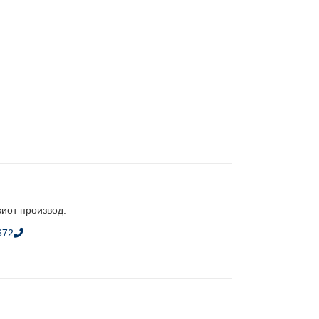
киот производ.
672