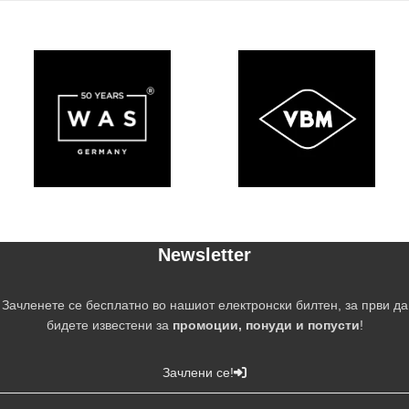
Newsletter
Зачленете се бесплатно во нашиот електронски билтен, за први да
бидете известени за
промоции, понуди и попусти
!
Зачлени се!