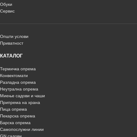
Обуки
Сервис
Општи услови
Приватност
КАТАЛОГ
Термичка опрема
Конвектомати
Разладна опрема
Неутрална опрема
Миење садови и чаши
Припрема на храна
Пица опрема
Пекарска опрема
Барска опрема
Самопослужни линии
GN садови