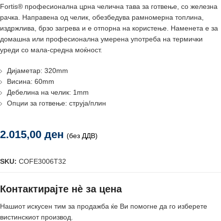
Fortis® професионална црна челична тава за готвење, со железна
рачка. Направена од челик, обезбедува рамномерна топлина,
издржлива, брзо загрева и е отпорна на користење. Наменета е за
домашна или професионална умерена употреба на термички
уреди со мала-средна моќност.
Дијаметар: 320mm
Висина: 60mm
Дебелина на челик: 1mm
Опции за готвење: струја/плин
2.015,00
ден
(без ДДВ)
SKU:
COFE3006T32
Контактирајте нè за цена
Нашиот искусен тим за продажба ќе Ви помогне да го изберете
вистинскиот производ.