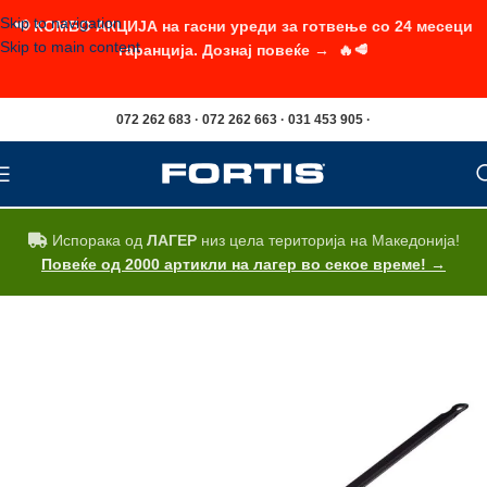
Skip to navigation
📢 КОМБО АКЦИЈА на гасни уреди за готвење со 24 месеци
Skip to main content
гаранција. Дознај повеќе → 🔥🥩
072 262 683 · 072 262 663 · 031 453 905 ·
Испорака од
ЛАГЕР
низ цела територија на Македонија!
Повеќе од 2000 артикли на лагер во секое време! →