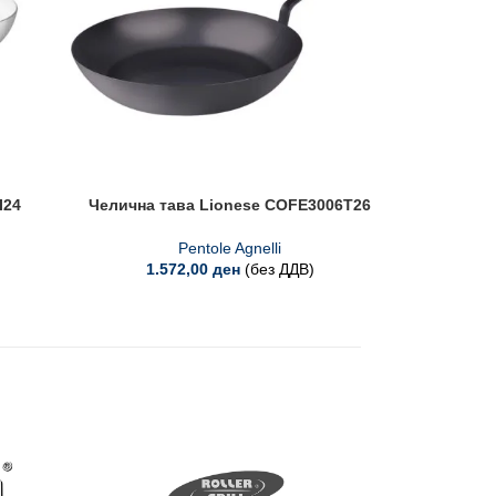
I24
Челична тава Lionese COFE3006T26
Ал
Pentole Agnelli
1.572,00
ден
(без ДДВ)