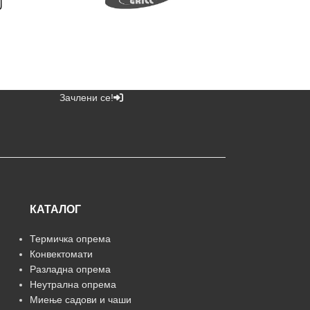
Зачлени се!
КАТАЛОГ
Термичка опрема
Конвектомати
Разладна опрема
Неутрална опрема
Миење садови и чаши