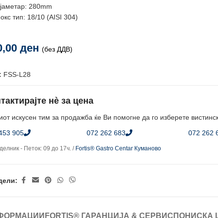
јаметар: 280mm
окс тип: 18/10 (AISI 304)
0,00
ден
(без ДДВ)
:
FSS-L28
тактирајте нè за цена
от искусен тим за продажба ќе Ви помогне да го изберете вистинс
453 905
072 262 683
072 262 
елник - Петок: 09 до 17ч. /
Fortis® Gastro Centar Куманово
дели:
ФОРМАЦИИ
FORTIS® ГАРАНЦИЈА & СЕРВИС
ПОНИСКА 