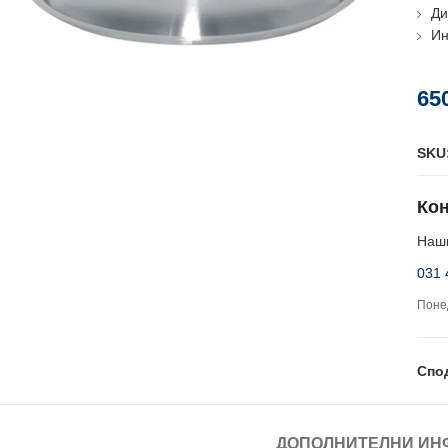
Ди
Ин
65
SKU
Кон
Наши
031 
Понед
Спо
ДОПОЛНИТЕЛНИ ИН