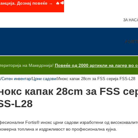
анција. Дознај повеќе → 🔥🥩
ЗА НАС
FORT
територија на Македонија!
Повеќе од 2000 артикли на лагер во 
а
Ситен инвентар
Црни садови
Инокс капак 28cm за FSS серија FSS-L28
нокс капак 28cm за FSS се
SS-L28
есионални Fortis® инокс црни садови изработени од висококвалитет
омерна топлина и издржливост во професионална кујна.