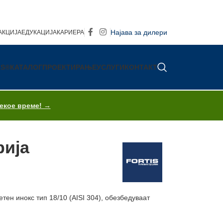
Најава за дилери
АКЦИЈА
ЕДУКАЦИЈА
КАРИЕРА
IS®
КАТАЛОГ
ПРОЕКТИРАЊЕ
УСЛУГИ
КОНТАКТ
секое време! →
рија
ен инокс тип 18/10 (AISI 304), обезбедуваат