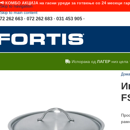
📢 КОМБО АКЦИЈА на гасни уреди за готвење со 24 месеци гар
Skip to navigation
Skip to main content
72 262 663 · 072 262 683 · 031 453 905 ·
Испорака од
ЛАГЕР
низ цела 
Дом
И
F
Проф
рамн