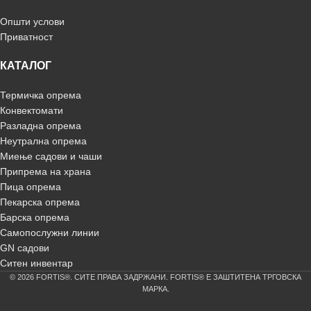
Општи услови
Приватност
КАТАЛОГ
Термичка опрема
Конвектомати
Разладна опрема
Неутрална опрема
Миење садови и чаши
Припрема на храна
Пица опрема
Пекарска опрема
Барска опрема
Самопослужни линии
GN садови
Ситен инвентар
© 2026 FORTIS®. СИТЕ ПРАВА ЗАДРЖАНИ. FORTIS® Е ЗАШТИТЕНА ТРГОВСКА
МАРКА.