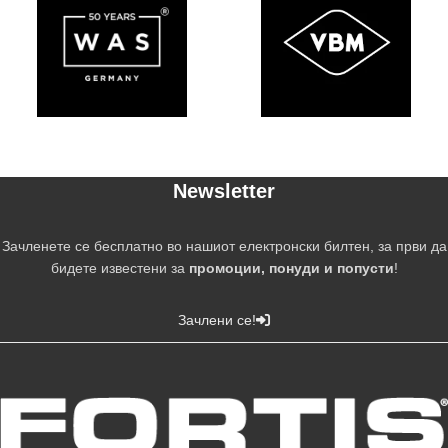
Newsletter
Зачленете се бесплатно во нашиот електронски билтен, за први да
бидете известени за
промоции, понуди и попусти
!
Зачлени се!