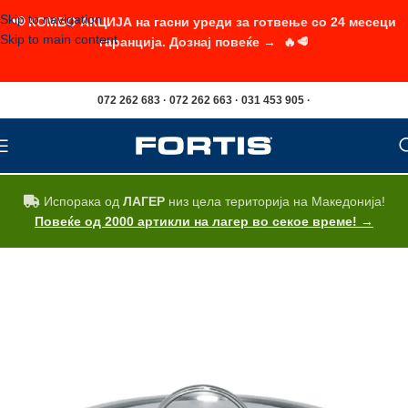
Skip to navigation
📢 КОМБО АКЦИЈА на гасни уреди за готвење со 24 месеци
Skip to main content
гаранција. Дознај повеќе → 🔥🥩
072 262 683 · 072 262 663 · 031 453 905 ·
Испорака од
ЛАГЕР
низ цела територија на Македонија!
Повеќе од 2000 артикли на лагер во секое време! →