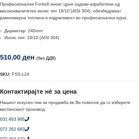
Професионални Fortis® инокс црни садови изработени од
висококвалитетен инокс тип 18/10 (AISI 304), обезбедуваат
рамномерна топлина и издржливост во професионална кујна.
Дијаметар: 240mm
Инокс тип: 18/10 (AISI 304)
510,00
ден
(без ДДВ)
SKU:
FSS-L24
Контактирајте нè за цена
Нашиот искусен тим за продажба ќе Ви помогне да го изберете
вистинскиот производ.
031 453 905
072 262 683