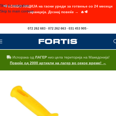
Skip to navigation
📢 КОМБО АКЦИЈА на гасни уреди за готвење со 24 месеци
Skip to main content
гаранција. Дознај повеќе → 🔥🥩
072 262 683 · 072 262 663 · 031 453 905 ·
Испорака од
ЛАГЕР
низ цела територија на Македонија!
Повеќе од 2000 артикли на лагер во секое време! →