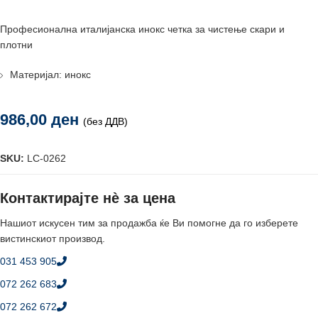
Професионална италијанска инокс четка за чистење скари и
плотни
Материјал: инокс
986,00
ден
(без ДДВ)
SKU:
LC-0262
Контактирајте нè за цена
Нашиот искусен тим за продажба ќе Ви помогне да го изберете
вистинскиот производ.
031 453 905
072 262 683
072 262 672