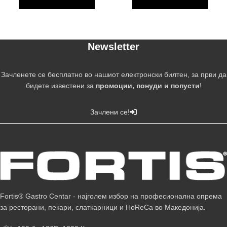
Newsletter
Зачленете се бесплатно во нашиот електронски билтен, за први да
бидете известени за
промоции, понуди и попусти
!
Зачлени се!
Fortis® Gastro Centar - најголем избор на професионална опрема
за ресторани, пекари, слаткарници и HoReCa во Македонија.