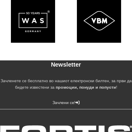
Newsletter
Зачленете се бесплатно во нашиот електронски билтен, за први да
бидете известени за
промоции, понуди и попусти
!
Зачлени се!