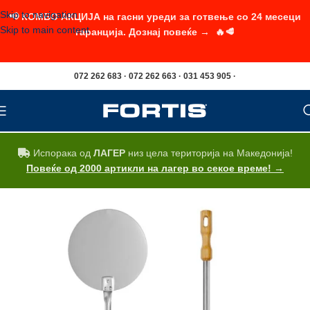
Skip to navigation
📢 КОМБО АКЦИЈА на гасни уреди за готвење со 24 месеци
Skip to main content
гаранција. Дознај повеќе → 🔥🥩
072 262 683 · 072 262 663 · 031 453 905 ·
Испорака од
ЛАГЕР
низ цела територија на Македонија!
Повеќе од 2000 артикли на лагер во секое време! →