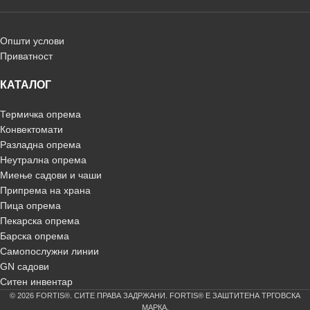
Општи услови
Приватност
КАТАЛОГ
Термичка опрема
Конвектомати
Разладна опрема
Неутрална опрема
Миење садови и чаши
Припрема на храна
Пица опрема
Пекарска опрема
Барска опрема
Самопослужни линии
GN садови
Ситен инвентар
© 2026 FORTIS®. СИТЕ ПРАВА ЗАДРЖАНИ. FORTIS® Е ЗАШТИТЕНА ТРГОВСКА
МАРКА.