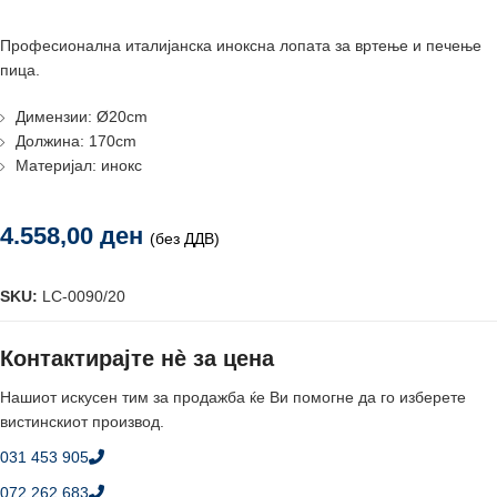
Прoфесионалнa италијанска иноксна лопатa за вртење и печење
пица.
Димензии: Ø20cm
Должина: 170cm
Материјал: инокс
4.558,00
ден
(без ДДВ)
SKU:
LC-0090/20
Контактирајте нè за цена
Нашиот искусен тим за продажба ќе Ви помогне да го изберете
вистинскиот производ.
031 453 905
072 262 683