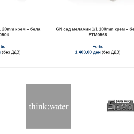
1 20mm крем – бела
GN сад меламин 1/1 100mm крем – б
0504
FTM0568
tis
Fortis
н
(без ДДВ)
1.403,00
ден
(без ДДВ)