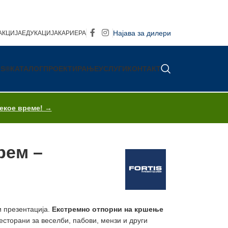
Најава за дилери
АКЦИЈА
ЕДУКАЦИЈА
КАРИЕРА
IS®
КАТАЛОГ
ПРОЕКТИРАЊЕ
УСЛУГИ
КОНТАКТ
секое време! →
рем –
и презентација.
Екстремно отпорни на кршење
сторани за веселби, пабови, мензи и други