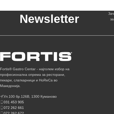
Зач
Newsletter
за
Fortis® Gastro Centar - најголем избор на
професионална опрема за ресторани,
пекари, слаткарници и HoReCa во
Македонија.
Ул.100 бр.126В, 1300 Куманово
031 453 905
072 262 661
072 262 672