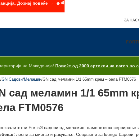
анција. Дознај повеќе → 🔥🥩
ЗА НАС
FORT
територија на Македонија!
Повеќе од 2000 артикли на лагер во 
а
GN Садови
Меламин
GN сад меламин 1/1 65mm крем – бела FTM0576
N сад меламин 1/1 65mm к
ела FTM0576
коквалитетни Fortis® садови од меламин, наменети за сервирање 
ебење;
лесни за миење и ракување. Совршени за lounge-барови, ре