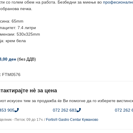
кти со голем обем на работа. Безбедни за миење во
професионални
обранова печка.
сина: 65mm
пацитет: 7.4 литри
мензии: 530x325mm
ја: крем бела
8,00
ден
(без ДДВ)
:
FTM0576
тактирајте нè за цена
от искусен тим за продажба ќе Ви помогне да го изберете вистинс
453 905
072 262 683
072 262 
елник - Петок: 09 до 17ч. /
Fortis® Gastro Centar Куманово