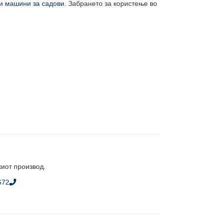
 машини за садови
. Забрането за користење во
киот производ.
672