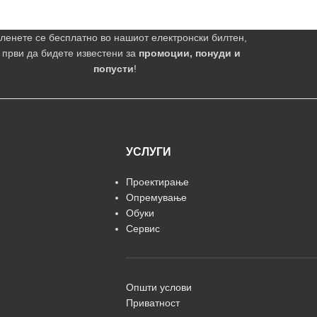
ленете се бесплатно во нашиот електронски билтен,
 први да бидете известени за
промоции, понуди и
попусти
!
УСЛУГИ
Проектирање
Опремување
Обуки
Сервис
Општи услови
Приватност