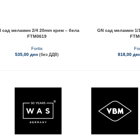
 сад меламин 2/4 20mm крем – бела
GN сад меламин 1/
FTM0619
FTM
Fortis
For
535,00
ден
(без ДДВ)
818,00
де