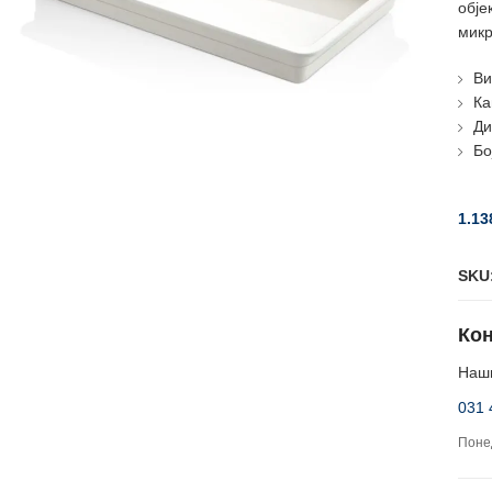
обје
микр
Ви
Ка
Ди
Бо
1.13
SKU
Кон
Наши
031 
Понед