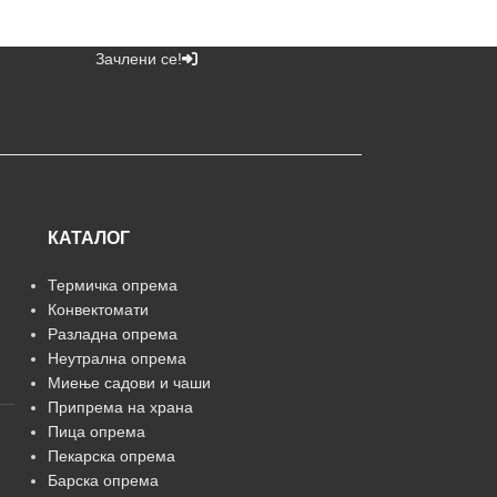
Зачлени се!
КАТАЛОГ
Термичка опрема
Конвектомати
Разладна опрема
Неутрална опрема
Миење садови и чаши
Припрема на храна
Пица опрема
Пекарска опрема
Барска опрема