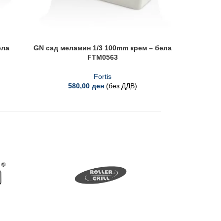
ела
GN сад меламин 1/3 100mm крем – бела
GN сад
FTM0563
Fortis
580,00
ден
(без ДДВ)