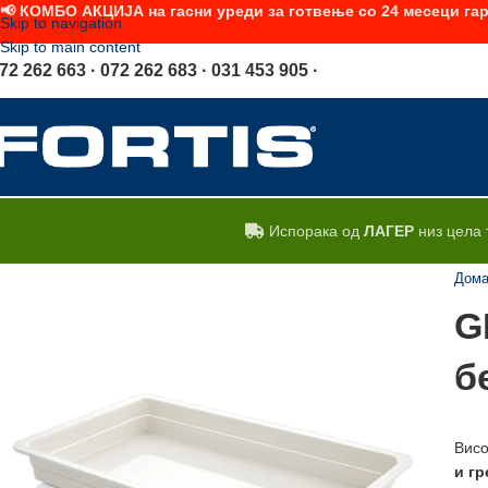
📢 КОМБО АКЦИЈА на гасни уреди за готвење со 24 месеци гар
Skip to navigation
Skip to main content
72 262 663 · 072 262 683 · 031 453 905 ·
Испорака од
ЛАГЕР
низ цела 
Дом
G
б
Висо
и
гр