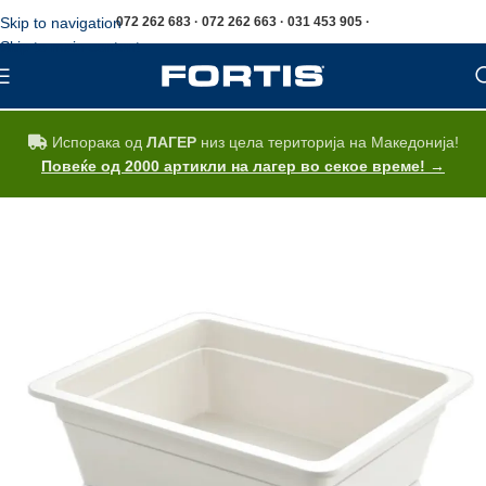
Skip to navigation
072 262 683 · 072 262 663 · 031 453 905 ·
Skip to main content
Испорака од
ЛАГЕР
низ цела територија на Македонија!
Повеќе од 2000 артикли на лагер во секое време! →