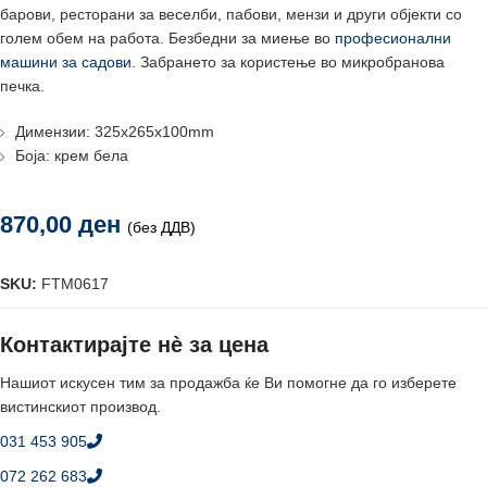
барови, ресторани за веселби, пабови, мензи и други објекти со
голем обем на работа. Безбедни за миење во
професионални
машини за садови
. Забрането за користење во микробранова
печка.
Димензии: 325x265x100mm
Боја: крем бела
870,00
ден
(без ДДВ)
SKU:
FTM0617
Контактирајте нè за цена
Нашиот искусен тим за продажба ќе Ви помогне да го изберете
вистинскиот производ.
031 453 905
072 262 683