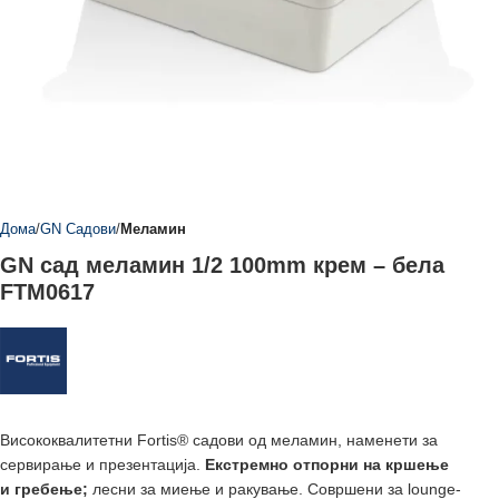
Дома
GN Садови
Меламин
GN сад меламин 1/2 100mm крем – бела
FTM0617
Висококвалитетни Fortis® садови од меламин, наменети за
сервирање и презентација.
Екстремно отпорни на кршење
и
гребење;
лесни за миење и ракување. Совршени за lounge-