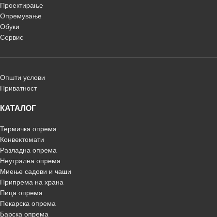
Проектирање
Опремување
Обуки
Сервис
Општи услови
Приватност
КАТАЛОГ
Термичка опрема
Конвектомати
Разладна опрема
Неутрална опрема
Миење садови и чаши
Припрема на храна
Пица опрема
Пекарска опрема
Барска опрема