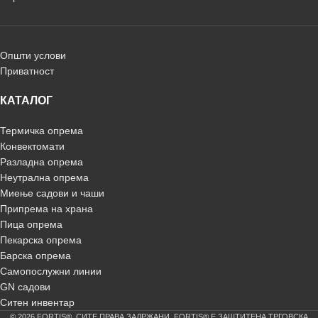
Општи услови
Приватност
КАТАЛОГ
Термичка опрема
Конвектомати
Разладна опрема
Неутрална опрема
Миење садови и чаши
Припрема на храна
Пица опрема
Пекарска опрема
Барска опрема
Самопослужни линии
GN садови
Ситен инвентар
© 2026 FORTIS®. СИТЕ ПРАВА ЗАДРЖАНИ. FORTIS® Е ЗАШТИТЕНА ТРГОВСКА