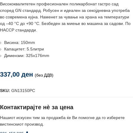
Висококвалитетен професионален поликарбонат гастро сад
според GN стандард. Робусен и идеален за секојдневна употреба
во современа кујна. Наменет за чување на храна на температури
од –40 °C до +90 °C. Безбеден за миење во машина за садови. По
HACCP стандарди.
Висина: 150mm
Капацитет: 5.5литри
Димензии: 325x176mm
337,00
ден
(без ДДВ)
SKU:
GN13150PC
Контактирајте нè за цена
Нашиот искусен тим за продажба ќе Ви помогне да го изберете
вистинскиот производ.