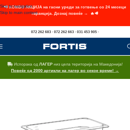
Skip to navigation
📢 КОМБО АКЦИЈА на гасни уреди за готвење со 24 месеци
Skip to main content
гаранција. Дознај повеќе → 🔥🥩
072 262 683 · 072 262 663 · 031 453 905 ·
Испорака од
ЛАГЕР
низ цела територија на Македонија!
Повеќе од 2000 артикли на лагер во секое време! →