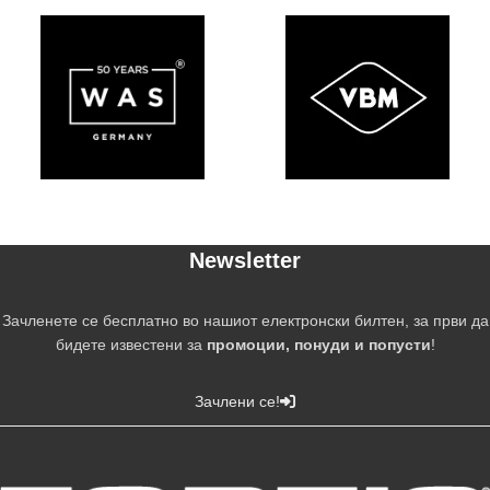
Newsletter
Зачленете се бесплатно во нашиот електронски билтен, за први да
бидете известени за
промоции, понуди и попусти
!
Зачлени се!