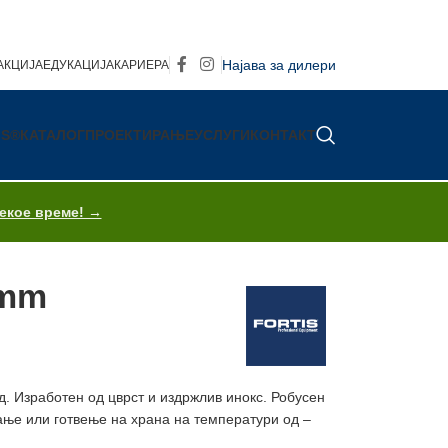
Најава за дилери
АКЦИЈА
ЕДУКАЦИЈА
КАРИЕРА
IS®
КАТАЛОГ
ПРОЕКТИРАЊЕ
УСЛУГИ
КОНТАКТ
секое време! →
0mm
. Изработен од цврст и издржлив инокс. Робусен
вање или готвење на храна на температури од –