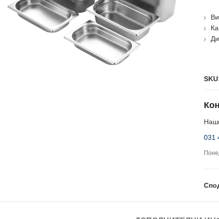
Ви
Ка
Ди
SKU
Кон
Наши
031 
Понед
Спо