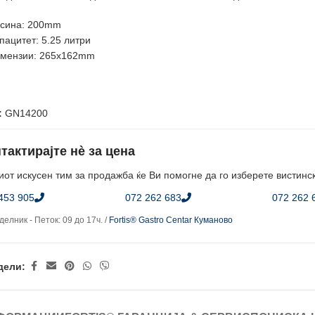
сина: 200mm
пацитет: 5.25 литри
мензии: 265x162mm
:
GN14200
тактирајте нè за цена
от искусен тим за продажба ќе Ви помогне да го изберете вистинс
453 905
072 262 683
072 262 
елник - Петок: 09 до 17ч. /
Fortis® Gastro Centar Куманово
дели: