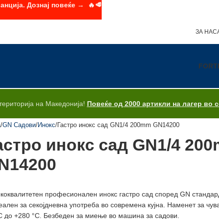
анција. Дознај повеќе → 🔥🥩
ЗА НАС
FORT
територија на Македонија!
Повеќе од 2000 артикли на лагер во 
а
GN Садови
Инокс
Гастро инокс сад GN1/4 200mm GN14200
астро инокс сад GN1/4 20
N14200
коквалитетен професионален инокс гастро сад според GN стандард
еален за секојдневна употреба во современа кујна. Наменет за чу
C до +280 °C. Безбеден за миење во машина за садови.