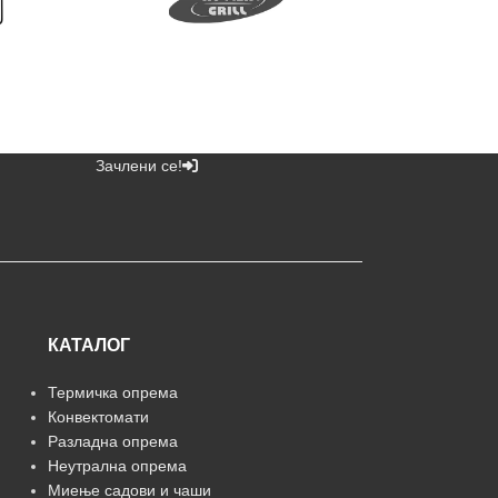
Зачлени се!
КАТАЛОГ
Термичка опрема
Конвектомати
Разладна опрема
Неутрална опрема
Миење садови и чаши