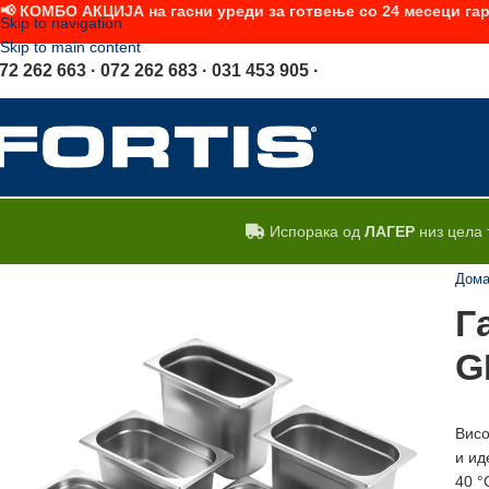
📢 КОМБО АКЦИЈА на гасни уреди за готвење со 24 месеци гар
Skip to navigation
Skip to main content
72 262 663 · 072 262 683 · 031 453 905 ·
Испорака од
ЛАГЕР
низ цела 
Дом
Г
G
Висо
и ид
40 °