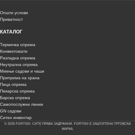
Општи услови
Приватност
КАТАЛОГ
Термичка опрема
Конвектомати
Разладна опрема
Неутрална опрема
Миење садови и чаши
Припрема на храна
Пица опрема
Пекарска опрема
Барска опрема
Самопослужни линии
GN садови
Ситен инвентар
© 2026 FORTIS®. СИТЕ ПРАВА ЗАДРЖАНИ. FORTIS® Е ЗАШТИТЕНА ТРГОВСКА
МАРКА.