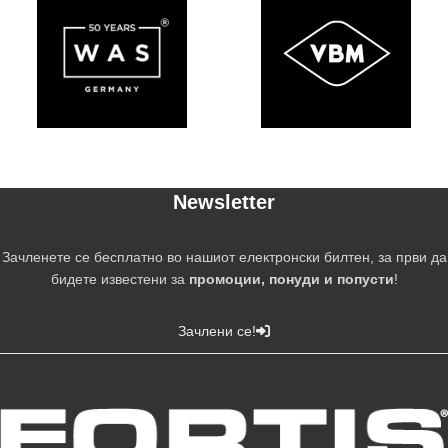
Newsletter
Зачленете се бесплатно во нашиот електронски билтен, за први да
бидете известени за
промоции, понуди и попусти
!
Зачлени се!