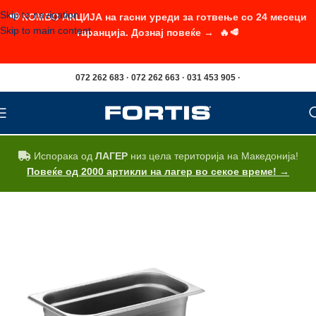
Skip to navigation
📢 КОМБО АКЦИЈА на гасни уреди за готвење со 24 месеци
Skip to main content
гаранција. Дознај повеќе → 🔥🥩
072 262 683 · 072 262 663 · 031 453 905 ·
Испорака од
ЛАГЕР
низ цела територија на Македонија!
Повеќе од 2000 артикли на лагер во секое време! →