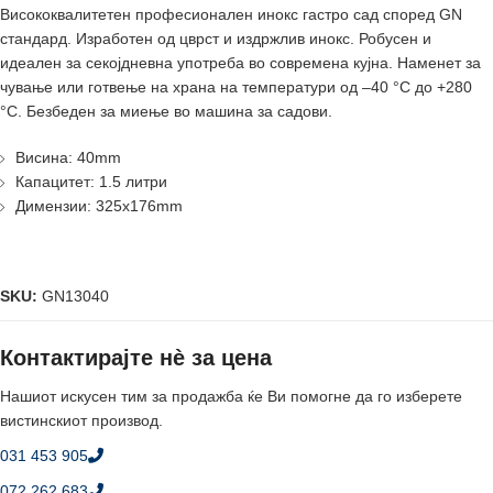
Висококвалитетен професионален инокс гастро сад според GN
стандард. Изработен од цврст и издржлив инокс. Робусен и
идеален за секојдневна употреба во современа кујна. Наменет за
чување или готвење на храна на температури од –40 °C до +280
°C. Безбеден за миење во машина за садови.
Висина: 40mm
Капацитет: 1.5 литри
Димензии: 325x176mm
SKU:
GN13040
Контактирајте нè за цена
Нашиот искусен тим за продажба ќе Ви помогне да го изберете
вистинскиот производ.
031 453 905
072 262 683